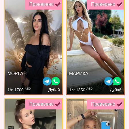
Проверено
Проверено
МОРГАН
МАРИКА
AED
AED
Дубай
Дубай
1h: 1700
1h: 1850
Проверено
Проверено