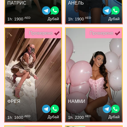
ПАТРИС
АНЕЛЬ
AED
AED
Дубай
Дубай
1h: 1900
1h: 1900
Проверено
Проверено
ФРЕЯ
НАММИ
AED
AED
Дубай
Дубай
1h: 1600
1h: 2200