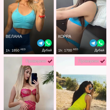
ВЕЛАНА
КОРРА
AED
AED
Дубай
Дубай
1h: 1850
1h: 1700
Проверено
Проверено