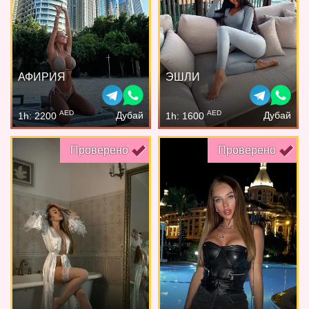
АФИРИЯ
ЭШЛИ
AED
AED
Дубай
Дубай
1h: 2200
1h: 1600
Проверено
Проверено