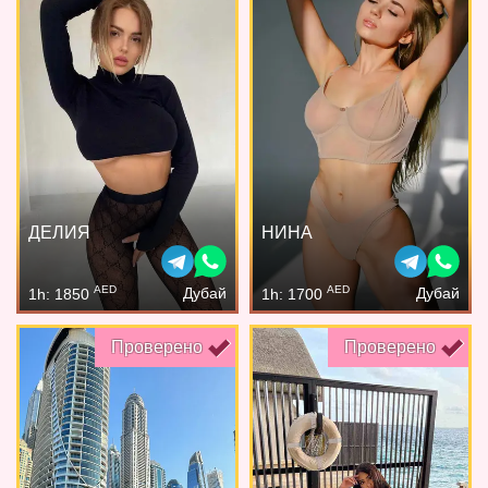
ДЕЛИЯ
НИНА
AED
AED
Дубай
Дубай
1h: 1850
1h: 1700
Проверено
Проверено