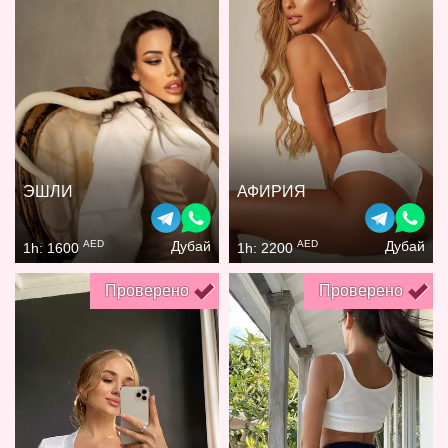
ЭШЛИ
АФИРИЯ
AED
AED
Дубай
Дубай
1h: 1600
1h: 2200
Проверено
Проверено