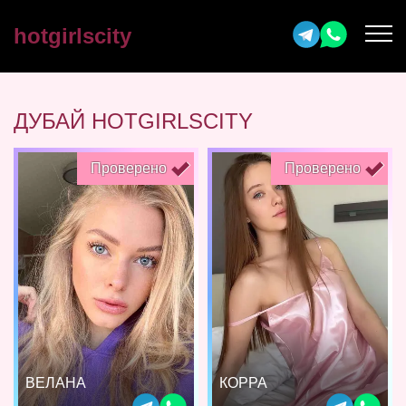
hotgirlscity
ДУБАЙ HOTGIRLSCITY
Проверено
Проверено
ВЕЛАНА
КОРРА