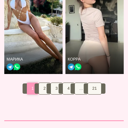
МАРИКА
КОРРА
1
2
3
4
…
21