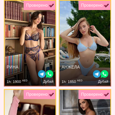
Проверено
Проверено
РИНА
АНЖЕЛА
AED
AED
Дубай
Дубай
1h: 1900
1h: 1850
Проверено
Проверено