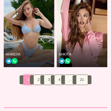
АНЖЕЛА
АНЮТА
1
2
3
4
…
21