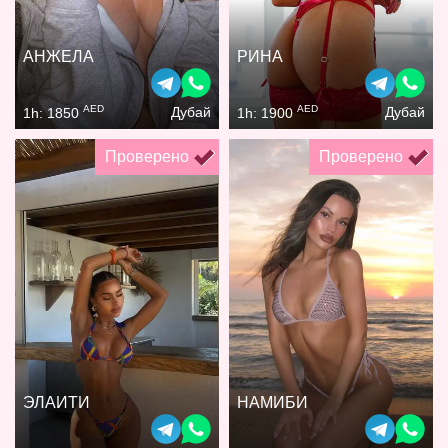
АНЖЕЛА
РИНА
AED
AED
Дубай
Дубай
1h: 1850
1h: 1900
Проверено
Проверено
ЭЛАИТИ
НАМИБИ