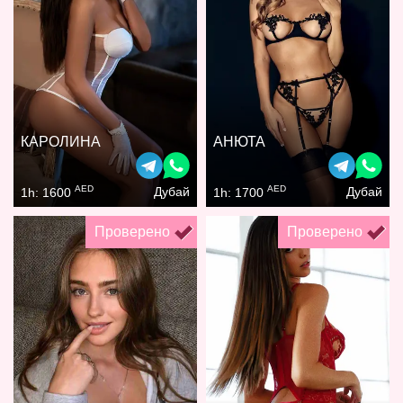
КАРОЛИНА
АНЮТА
AED
AED
Дубай
Дубай
1h: 1600
1h: 1700
Проверено
Проверено