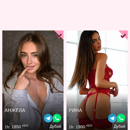
АНЖЕЛА
РИНА
AED
AED
Дубай
Дубай
1h: 1850
1h: 1900