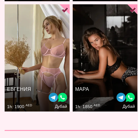
ЕВГЕНИЯ
МАРА
AED
AED
Дубай
Дубай
1h: 1900
1h: 1850