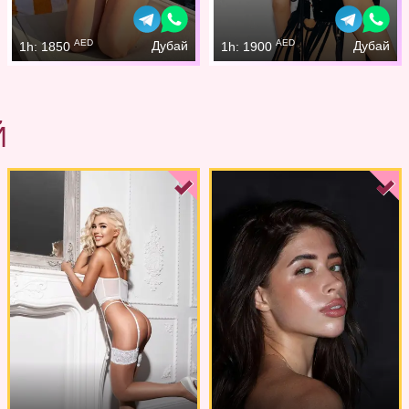
AED
AED
Дубай
Дубай
1h: 1850
1h: 1900
Й