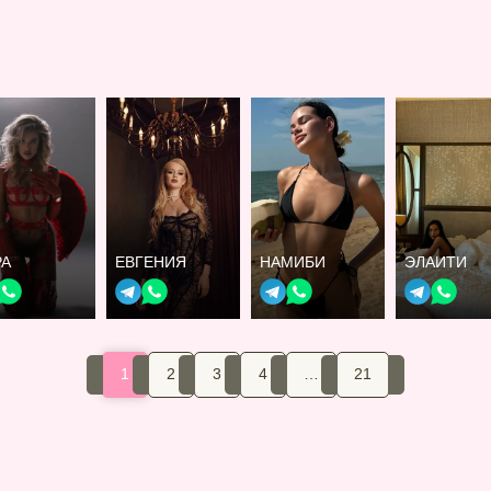
РА
ЕВГЕНИЯ
НАМИБИ
ЭЛАИТИ
1
2
3
4
…
21