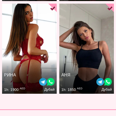
РИНА
АНЯ
AED
AED
Дубай
Дубай
1h: 1900
1h: 1850