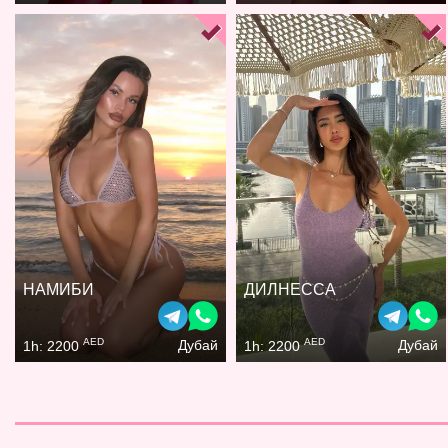
НАМИБИ
ДИЛНЕССА
AED
AED
Дубай
Дубай
1h: 2200
1h: 2200