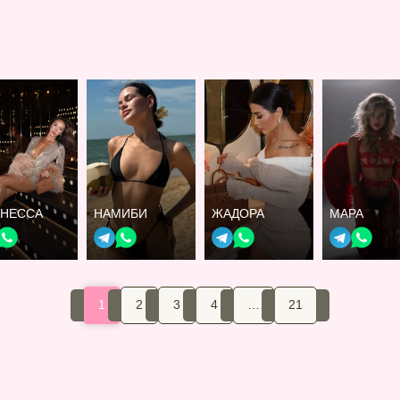
ЛНЕССА
НАМИБИ
ЖАДОРА
МАРА
1
2
3
4
…
21