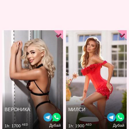
ВЕРОНИКА
МИЛСИ
AED
AED
Дубай
Дубай
1h: 1700
1h: 1900