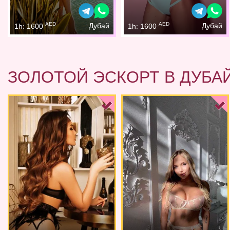
AED
AED
Дубай
Дубай
1h: 1600
1h: 1600
ЗОЛОТОЙ ЭСКОРТ В ДУБА