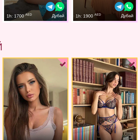
AED
AED
Дубай
Дубай
1h: 1700
1h: 1900
Й