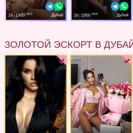
AED
AED
Дубай
Дубай
1h: 1900
1h: 1900
ЗОЛОТОЙ ЭСКОРТ В ДУБА