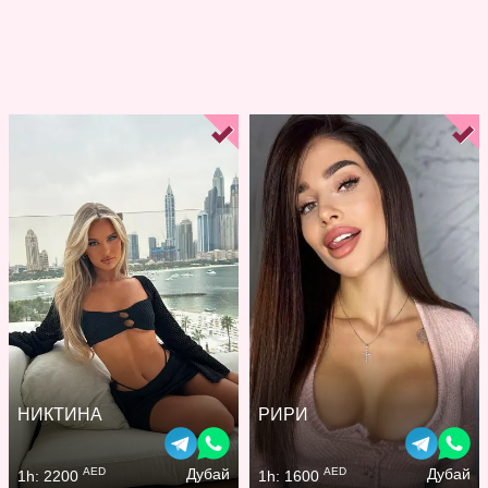
НИКТИНА
РИРИ
AED
AED
Дубай
Дубай
1h: 2200
1h: 1600