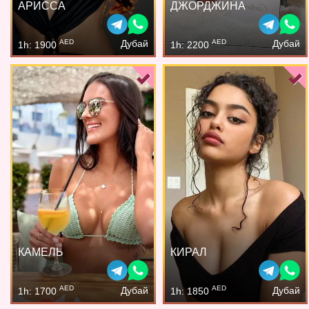
АРИССА
ДЖОРДЖИНА
AED
AED
Дубай
Дубай
1h: 1900
1h: 2200
КАМЕЛЬ
КИРАЛ
AED
AED
Дубай
Дубай
1h: 1700
1h: 1850