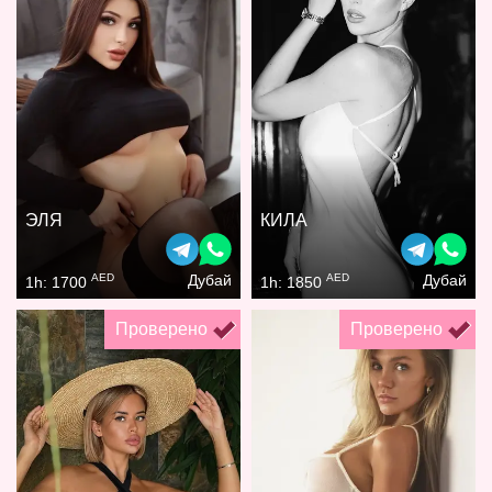
ЭЛЯ
КИЛА
AED
AED
Дубай
Дубай
1h: 1700
1h: 1850
Проверено
Проверено