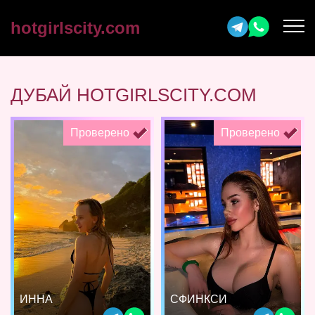
hotgirlscity.com
ДУБАЙ HOTGIRLSCITY.COM
Проверено
Проверено
ИННА
СФИНКСИ