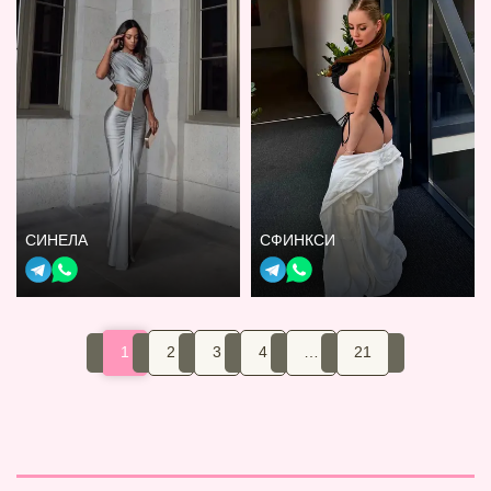
СИНЕЛА
СФИНКСИ
1
2
3
4
…
21