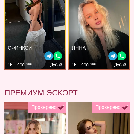
СФИНКСИ
ИННА
AED
AED
Дубай
Дубай
1h: 1900
1h: 1900
ПРЕМИУМ ЭСКОРТ
Проверено
Проверено