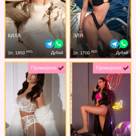
КИЛА
ЭЛЯ
AED
AED
Дубай
Дубай
1h: 1850
1h: 1700
Проверено
Проверено