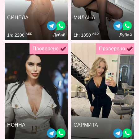
СИНЕЛА
МИЛАНА
AED
AED
Дубай
Дубай
1h: 2200
1h: 1850
Проверено
Проверено
НОННА
САРМИТА