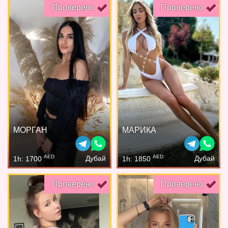
Проверено
Проверено
МОРГАН
МАРИКА
AED
AED
Дубай
Дубай
1h: 1700
1h: 1850
Проверено
Проверено