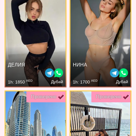
ДЕЛИЯ
НИНА
AED
AED
Дубай
Дубай
1h: 1850
1h: 1700
Проверено
Проверено