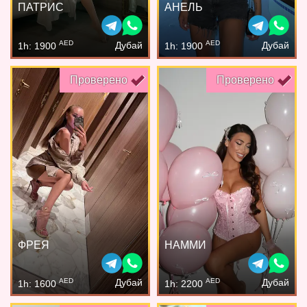
ПАТРИС
АНЕЛЬ
AED
AED
Дубай
Дубай
1h: 1900
1h: 1900
Проверено
Проверено
ФРЕЯ
НАММИ
AED
AED
Дубай
Дубай
1h: 1600
1h: 2200