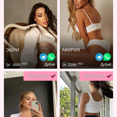
ЭШЛИ
АФИРИЯ
AED
AED
Дубай
Дубай
1h: 1600
1h: 2200
Проверено
Проверено