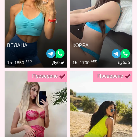
ВЕЛАНА
КОРРА
AED
AED
Дубай
Дубай
1h: 1850
1h: 1700
Проверено
Проверено