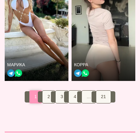
МАРИКА
КОРРА
1
2
3
4
…
21