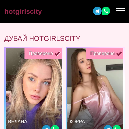
hotgirlscity
ДУБАЙ HOTGIRLSCITY
Проверено
Проверено
ВЕЛАНА
КОРРА