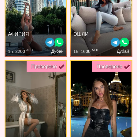
АФИРИЯ
ЭШЛИ
AED
AED
Дубай
Дубай
1h: 2200
1h: 1600
Проверено
Проверено