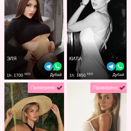
ЭЛЯ
КИЛА
AED
AED
Дубай
Дубай
1h: 1700
1h: 1850
Проверено
Проверено