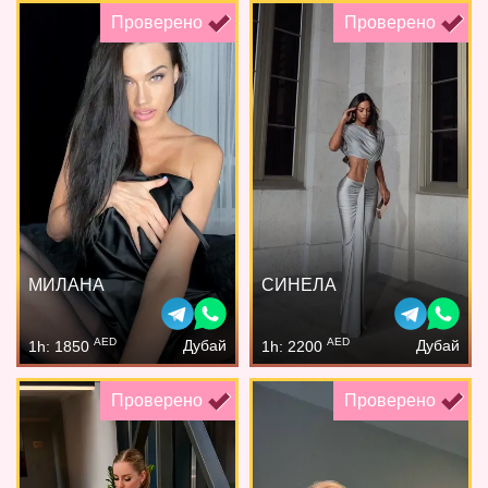
Проверено
Проверено
МИЛАНА
СИНЕЛА
AED
AED
Дубай
Дубай
1h: 1850
1h: 2200
Проверено
Проверено