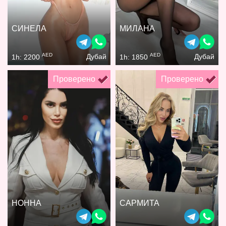
СИНЕЛА
МИЛАНА
AED
AED
Дубай
Дубай
1h: 2200
1h: 1850
Проверено
Проверено
НОННА
САРМИТА