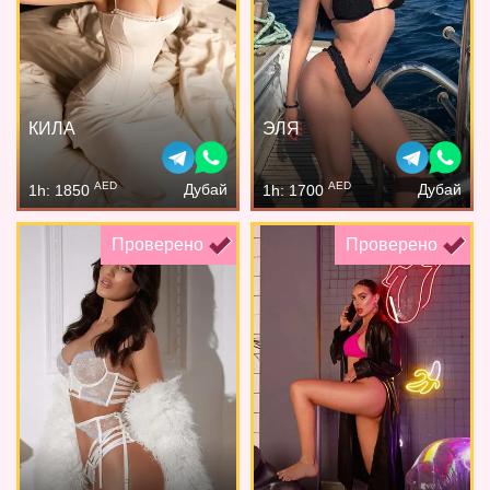
КИЛА
ЭЛЯ
AED
AED
Дубай
Дубай
1h: 1850
1h: 1700
Проверено
Проверено