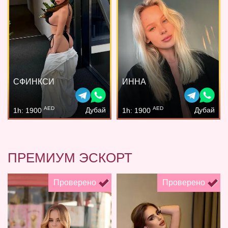
СФИНКСИ
ИННА
AED
AED
Дубай
Дубай
1h: 1900
1h: 1900
ПРЕМИУМ ЭСКОРТ
Проверено
Проверено