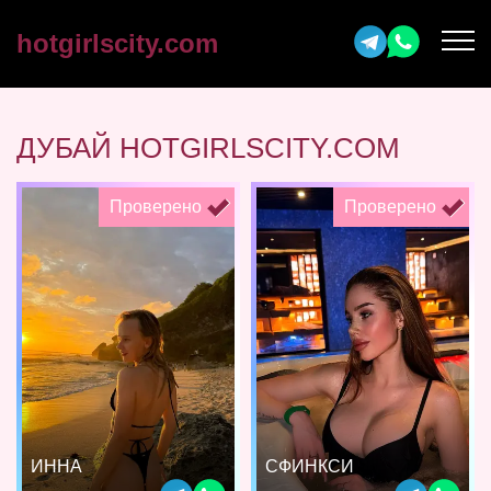
hotgirlscity.com
ДУБАЙ HOTGIRLSCITY.COM
Проверено
Проверено
ИННА
СФИНКСИ