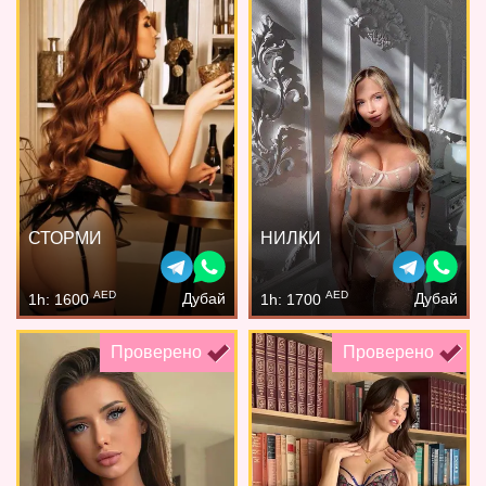
СТОРМИ
НИЛКИ
AED
AED
Дубай
Дубай
1h: 1600
1h: 1700
Проверено
Проверено