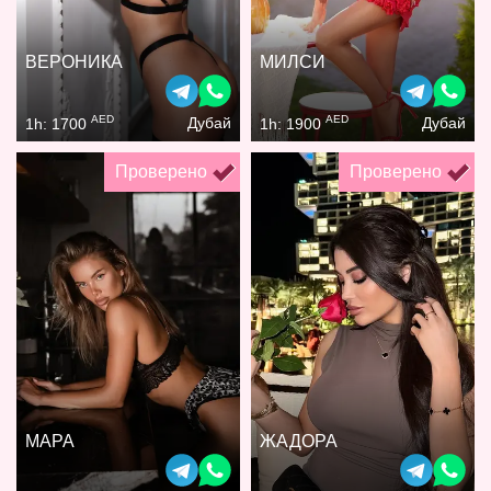
ВЕРОНИКА
МИЛСИ
AED
AED
Дубай
Дубай
1h: 1700
1h: 1900
Проверено
Проверено
МАРА
ЖАДОРА