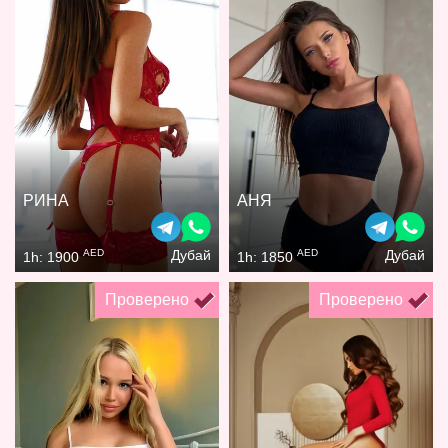
РИНА
АНЯ
AED
AED
Дубай
Дубай
1h: 1900
1h: 1850
Проверено
Проверено