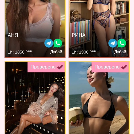
АНЯ
РИНА
AED
AED
Дубай
Дубай
1h: 1850
1h: 1900
Проверено
Проверено