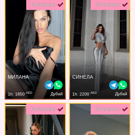
Проверено
Проверено
МИЛАНА
СИНЕЛА
AED
AED
Дубай
Дубай
1h: 1850
1h: 2200
Проверено
Проверено