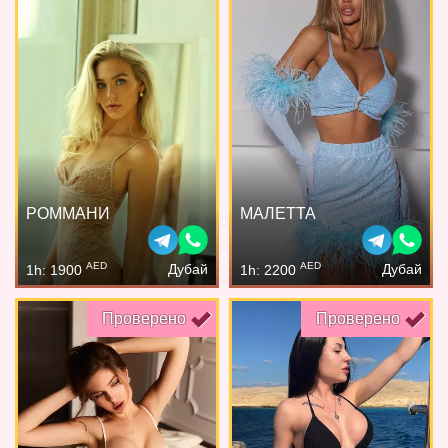
РОММАНИ
МАЛЕТТА
AED
AED
Дубай
Дубай
1h: 1900
1h: 2200
Проверено
Проверено