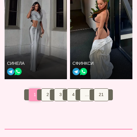
СИНЕЛА
СФИНКСИ
1
2
3
4
…
21