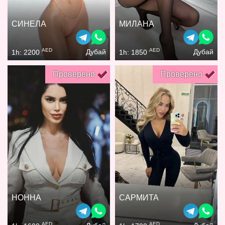
СИНЕЛА
МИЛАНА
AED
AED
Дубай
Дубай
1h: 2200
1h: 1850
Проверено
Проверено
НОННА
САРМИТА
AED
AED