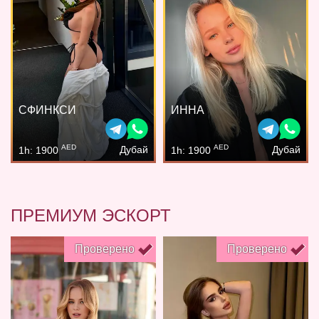
СФИНКСИ
ИННА
AED
AED
Дубай
Дубай
1h: 1900
1h: 1900
ПРЕМИУМ ЭСКОРТ
Проверено
Проверено