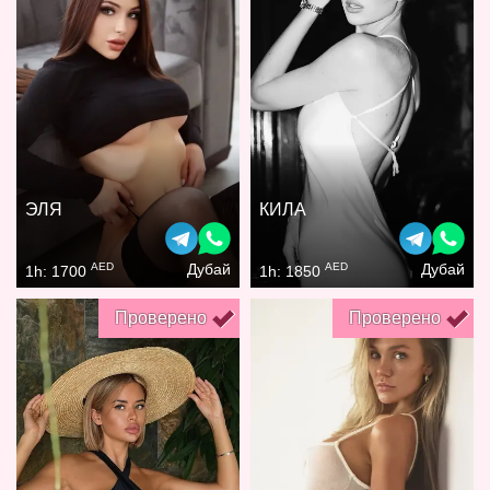
ЭЛЯ
КИЛА
AED
AED
Дубай
Дубай
1h: 1700
1h: 1850
Проверено
Проверено