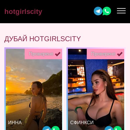
hotgirlscity
ДУБАЙ HOTGIRLSCITY
Проверено
Проверено
ИННА
СФИНКСИ