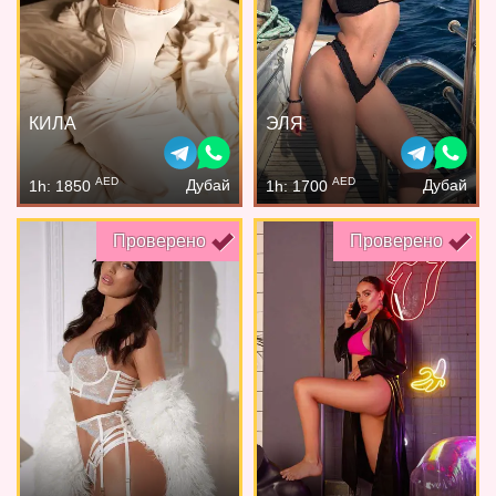
КИЛА
ЭЛЯ
AED
AED
Дубай
Дубай
1h: 1850
1h: 1700
Проверено
Проверено