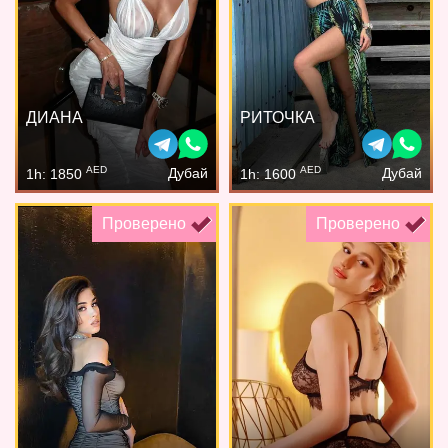
ДИАНА
РИТОЧКА
AED
AED
Дубай
Дубай
1h: 1850
1h: 1600
Проверено
Проверено