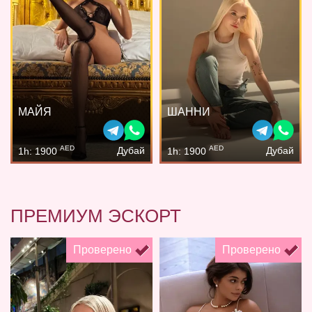
МАЙЯ
ШАННИ
AED
AED
Дубай
Дубай
1h: 1900
1h: 1900
ПРЕМИУМ ЭСКОРТ
Проверено
Проверено