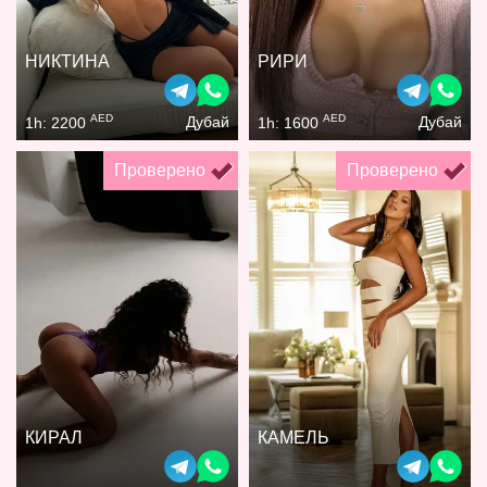
НИКТИНА
РИРИ
AED
AED
Дубай
Дубай
1h: 2200
1h: 1600
Проверено
Проверено
КИРАЛ
КАМЕЛЬ