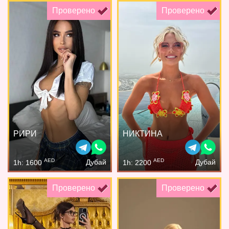
Проверено
Проверено
РИРИ
НИКТИНА
AED
AED
Дубай
Дубай
1h: 1600
1h: 2200
Проверено
Проверено