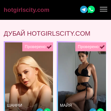
hotgirlscity.com
ДУБАЙ HOTGIRLSCITY.COM
Проверено
Проверено
ШАННИ
МАЙЯ