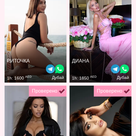
РИТОЧКА
ДИАНА
AED
AED
Дубай
Дубай
1h: 1600
1h: 1850
Проверено
Проверено