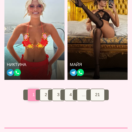
НИКТИНА
МАЙЯ
1
2
3
4
…
21