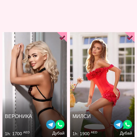
ВЕРОНИКА
МИЛСИ
AED
AED
Дубай
Дубай
1h: 1700
1h: 1900