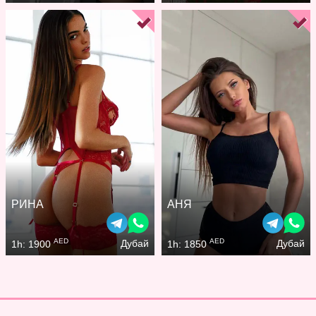
РИНА
АНЯ
AED
AED
Дубай
Дубай
1h: 1900
1h: 1850