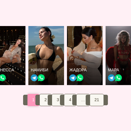
ЛНЕССА
НАМИБИ
ЖАДОРА
МАРА
1
2
3
4
…
21