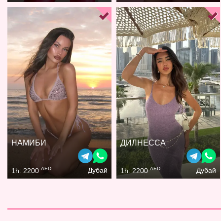
НАМИБИ
ДИЛНЕССА
AED
AED
Дубай
Дубай
1h: 2200
1h: 2200