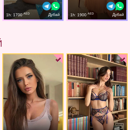
AED
AED
Дубай
Дубай
1h: 1700
1h: 1900
Й