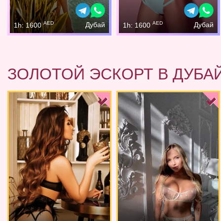
AED
AED
Дубай
Дубай
1h: 1600
1h: 1600
ЗОЛОТОЙ ЭСКОРТ В ДУБА