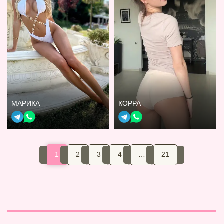
МАРИКА
КОРРА
1
2
3
4
…
21