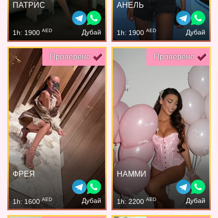
ПАТРИС
АНЕЛЬ
AED
AED
Дубай
Дубай
1h: 1900
1h: 1900
Проверено
Проверено
ФРЕЯ
НАММИ
AED
AED
Дубай
Дубай
1h: 1600
1h: 2200