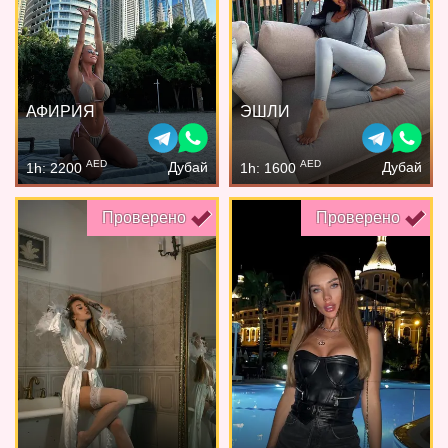
АФИРИЯ
ЭШЛИ
AED
AED
Дубай
Дубай
1h: 2200
1h: 1600
Проверено
Проверено