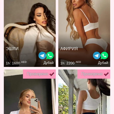
ЭШЛИ
АФИРИЯ
AED
AED
Дубай
Дубай
1h: 1600
1h: 2200
Проверено
Проверено