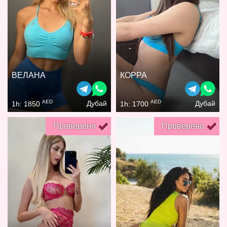
ВЕЛАНА
КОРРА
AED
AED
Дубай
Дубай
1h: 1850
1h: 1700
Проверено
Проверено