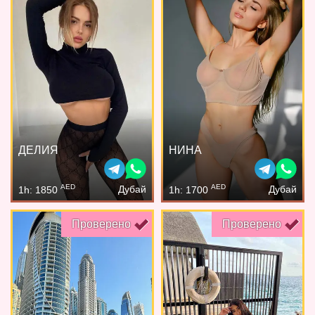
ДЕЛИЯ
НИНА
AED
AED
Дубай
Дубай
1h: 1850
1h: 1700
Проверено
Проверено