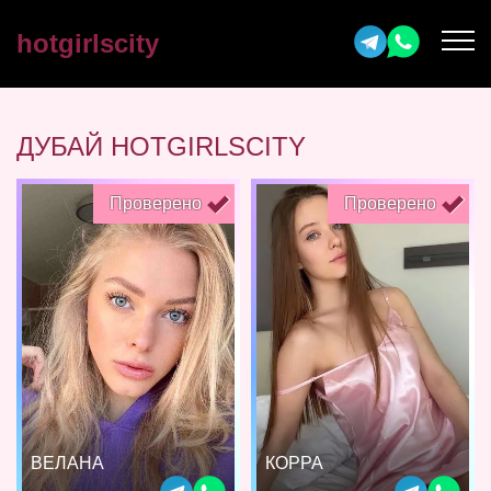
hotgirlscity
ДУБАЙ HOTGIRLSCITY
Проверено
Проверено
ВЕЛАНА
КОРРА