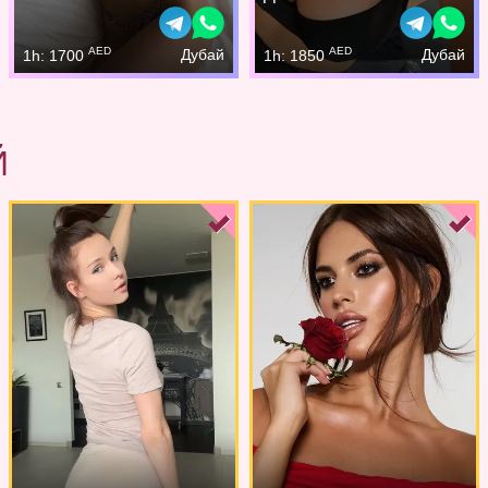
AED
AED
Дубай
Дубай
1h: 1700
1h: 1850
Й