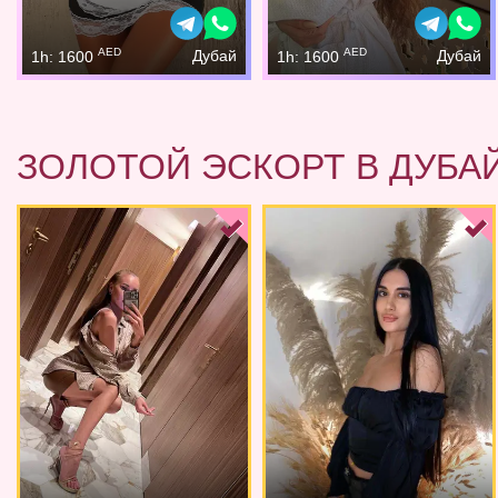
AED
AED
Дубай
Дубай
1h: 1600
1h: 1600
ЗОЛОТОЙ ЭСКОРТ В ДУБА