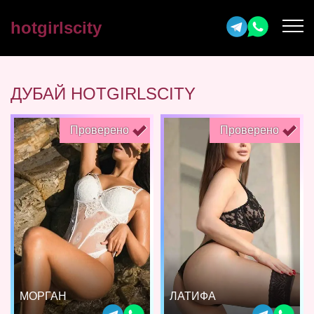
hotgirlscity
ДУБАЙ HOTGIRLSCITY
Проверено
Проверено
МОРГАН
ЛАТИФА