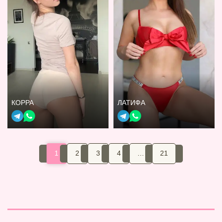
КОРРА
ЛАТИФА
1
2
3
4
…
21