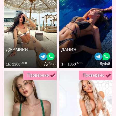
ДЖАМИРИ
ДАНИЯ
AED
AED
Дубай
Дубай
1h: 2200
1h: 1850
Проверено
Проверено