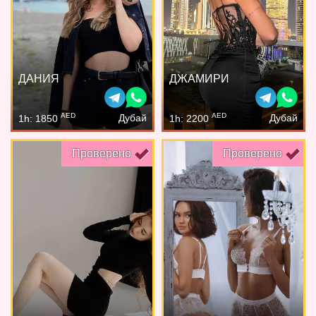
ДАНИЯ
ДЖАМИРИ
AED
AED
Дубай
Дубай
1h: 1850
1h: 2200
Проверено
Проверено