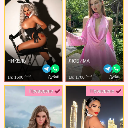
НИКЕЛЬ
ЛЮБИМА
AED
AED
Дубай
Дубай
1h: 1600
1h: 1700
Проверено
Проверено