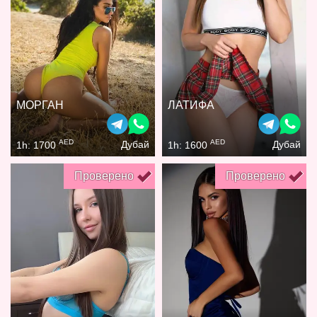
МОРГАН
ЛАТИФА
AED
AED
Дубай
Дубай
1h: 1700
1h: 1600
Проверено
Проверено