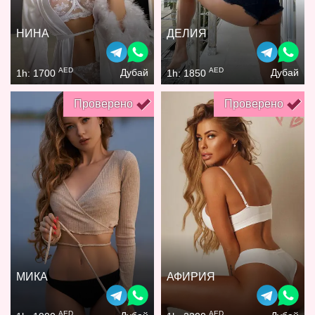
НИНА
ДЕЛИЯ
AED
AED
Дубай
Дубай
1h: 1700
1h: 1850
Проверено
Проверено
МИКА
АФИРИЯ
AED
AED