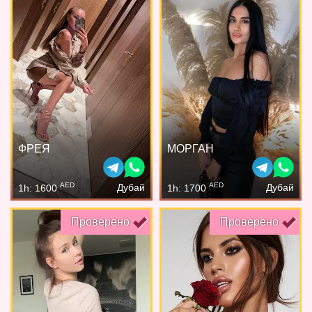
ФРЕЯ
МОРГАН
AED
AED
Дубай
Дубай
1h: 1600
1h: 1700
Проверено
Проверено