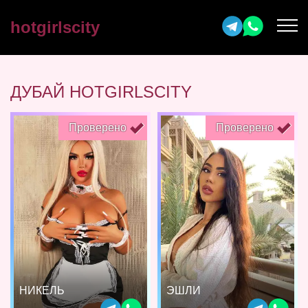
hotgirlscity
ДУБАЙ HOTGIRLSCITY
Проверено
Проверено
НИКЕЛЬ
ЭШЛИ