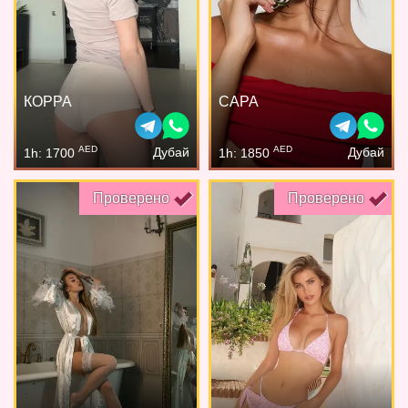
КОРРА
САРА
AED
AED
Дубай
Дубай
1h: 1700
1h: 1850
Проверено
Проверено