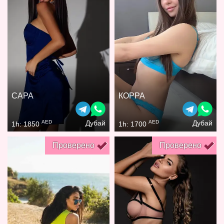
САРА
КОРРА
AED
AED
Дубай
Дубай
1h: 1850
1h: 1700
Проверено
Проверено