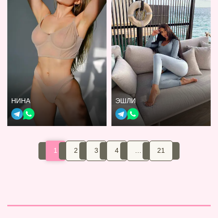
НИНА
ЭШЛИ
1
2
3
4
…
21