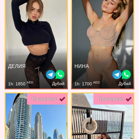
ДЕЛИЯ
НИНА
AED
AED
Дубай
Дубай
1h: 1850
1h: 1700
Проверено
Проверено