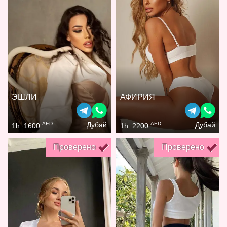
ЭШЛИ
АФИРИЯ
AED
AED
Дубай
Дубай
1h: 1600
1h: 2200
Проверено
Проверено