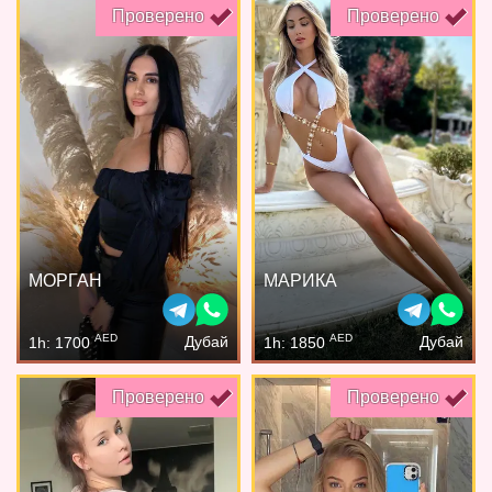
Проверено
Проверено
МОРГАН
МАРИКА
AED
AED
Дубай
Дубай
1h: 1700
1h: 1850
Проверено
Проверено