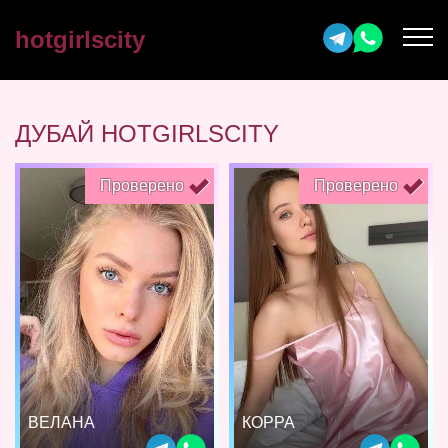
hotgirlscity
ДУБАЙ HOTGIRLSCITY
Проверено
Проверено
ВЕЛАНА
КОРРА