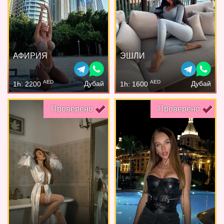
АФИРИЯ
ЭШЛИ
AED
AED
Дубай
Дубай
1h: 2200
1h: 1600
Проверено
Проверено