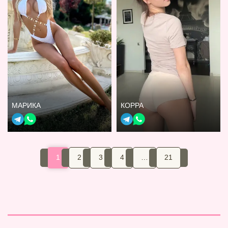
МАРИКА
КОРРА
1
2
3
4
…
21