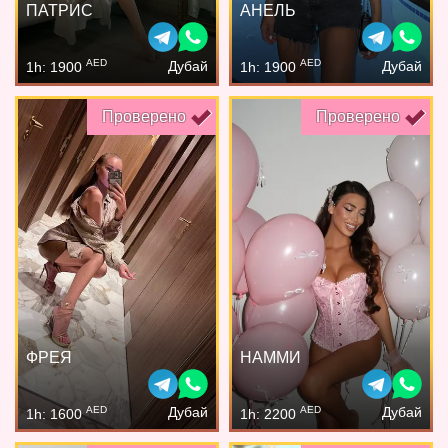
ПАТРИС
АНЕЛЬ
AED
AED
Дубай
Дубай
1h: 1900
1h: 1900
Проверено
Проверено
ФРЕЯ
НАММИ
AED
AED
Дубай
Дубай
1h: 1600
1h: 2200