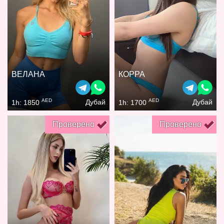
ВЕЛАНА
КОРРА
AED
AED
Дубай
Дубай
1h: 1850
1h: 1700
Проверено
Проверено