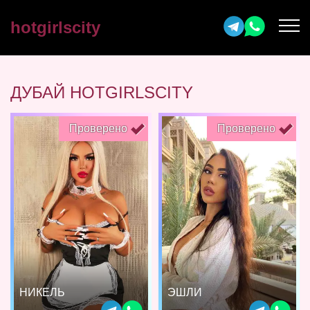
hotgirlscity
ДУБАЙ HOTGIRLSCITY
Проверено
Проверено
НИКЕЛЬ
ЭШЛИ