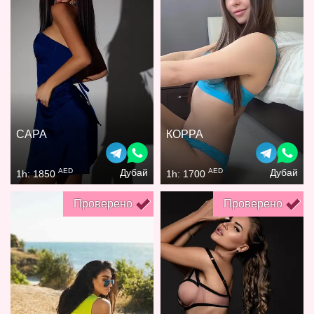
САРА
КОРРА
AED
AED
Дубай
Дубай
1h: 1850
1h: 1700
Проверено
Проверено