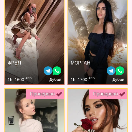
ФРЕЯ
МОРГАН
AED
AED
Дубай
Дубай
1h: 1600
1h: 1700
Проверено
Проверено