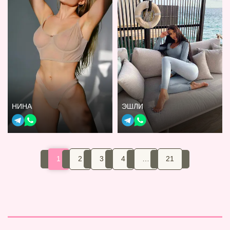
НИНА
ЭШЛИ
1
2
3
4
…
21