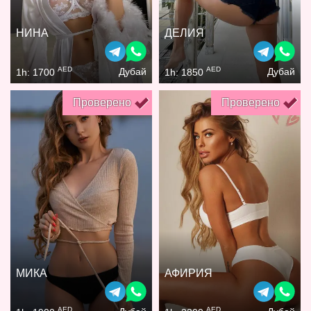
НИНА
ДЕЛИЯ
AED
AED
Дубай
Дубай
1h: 1700
1h: 1850
Проверено
Проверено
МИКА
АФИРИЯ
AED
AED