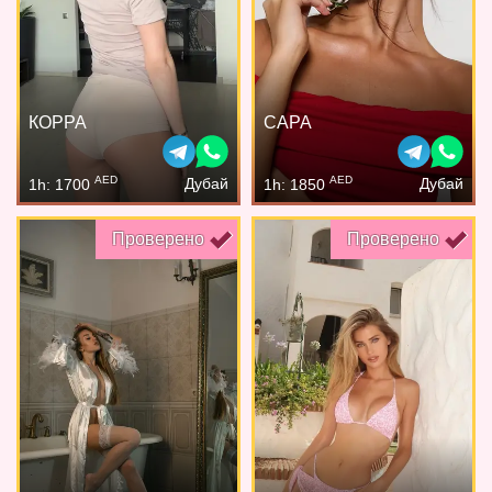
КОРРА
САРА
AED
AED
Дубай
Дубай
1h: 1700
1h: 1850
Проверено
Проверено