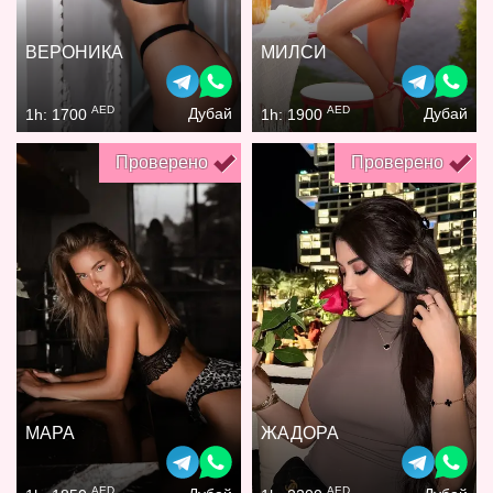
ВЕРОНИКА
МИЛСИ
AED
AED
Дубай
Дубай
1h: 1700
1h: 1900
Проверено
Проверено
МАРА
ЖАДОРА
AED
AED