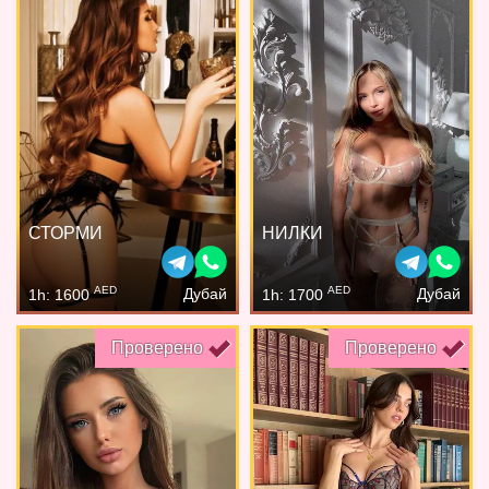
СТОРМИ
НИЛКИ
AED
AED
Дубай
Дубай
1h: 1600
1h: 1700
Проверено
Проверено