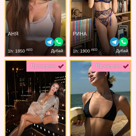
АНЯ
РИНА
AED
AED
Дубай
Дубай
1h: 1850
1h: 1900
Проверено
Проверено