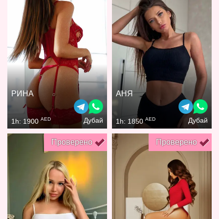
РИНА
АНЯ
AED
AED
Дубай
Дубай
1h: 1900
1h: 1850
Проверено
Проверено