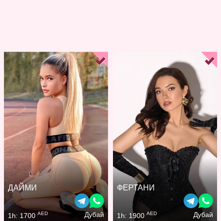
ДАЙМИ
ФЕРТАНИ
AED
AED
Дубай
Дубай
1h: 1700
1h: 1900