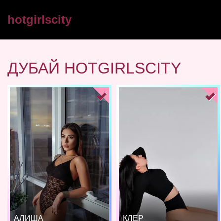
hotgirlscity
ДУБАЙ HOTGIRLSCITY
АЛИША
КЛЕР