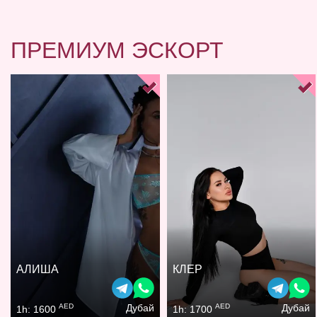
ПРЕМИУМ ЭСКОРТ
АЛИША
КЛЕР
AED
AED
Дубай
Дубай
1h: 1600
1h: 1700