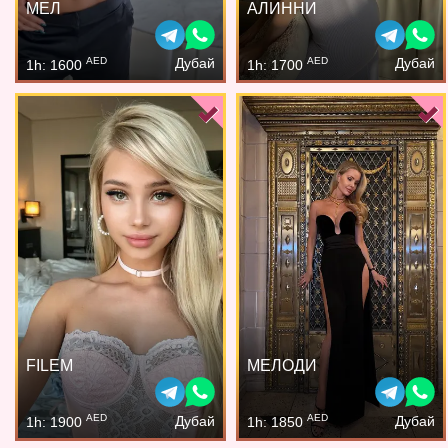
МЕЛ
АЛИННИ
AED
AED
Дубай
Дубай
1h: 1600
1h: 1700
FILEM
МЕЛОДИ
AED
AED
Дубай
Дубай
1h: 1900
1h: 1850