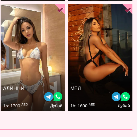
АЛИННИ
МЕЛ
AED
AED
Дубай
Дубай
1h: 1700
1h: 1600