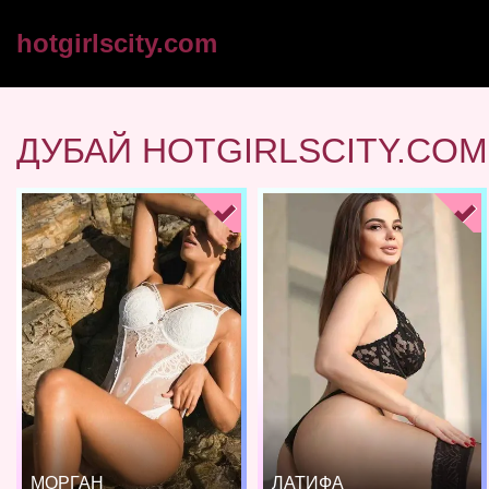
hotgirlscity.com
ДУБАЙ HOTGIRLSCITY.COM
МОРГАН
ЛАТИФА