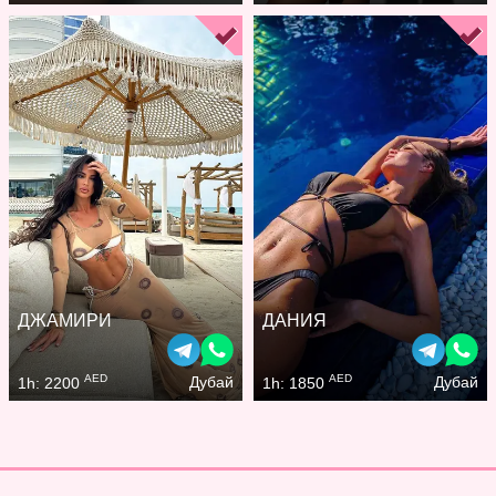
ДЖАМИРИ
ДАНИЯ
AED
AED
Дубай
Дубай
1h: 2200
1h: 1850