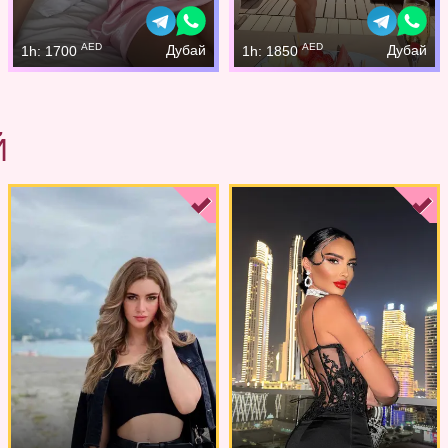
AED
AED
Дубай
Дубай
1h: 1700
1h: 1850
Й