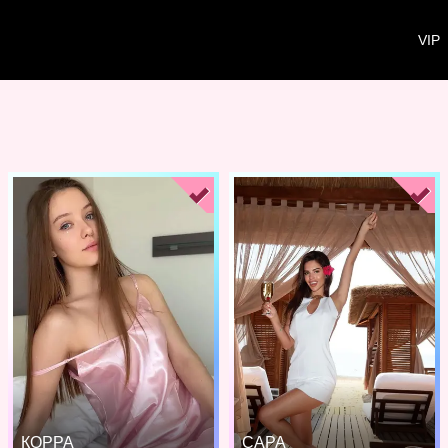
VIP
КОРРА
САРА