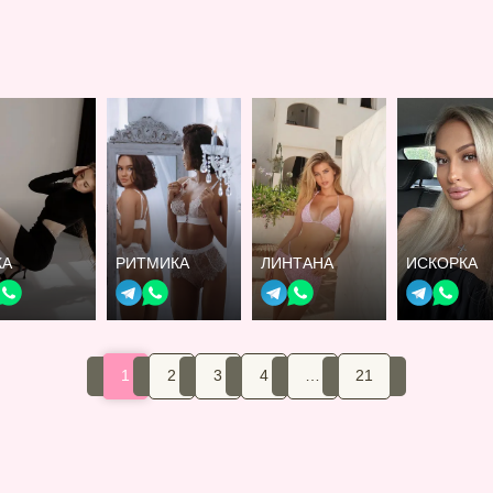
КА
РИТМИКА
ЛИНТАНА
ИСКОРКА
1
2
3
4
…
21