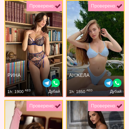
Проверено
Проверено
РИНА
АНЖЕЛА
AED
AED
Дубай
Дубай
1h: 1900
1h: 1850
Проверено
Проверено