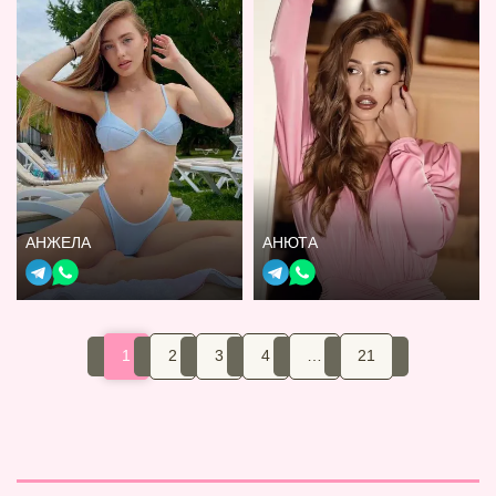
АНЖЕЛА
АНЮТА
1
2
3
4
…
21