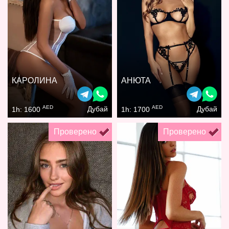
КАРОЛИНА
АНЮТА
AED
AED
Дубай
Дубай
1h: 1600
1h: 1700
Проверено
Проверено