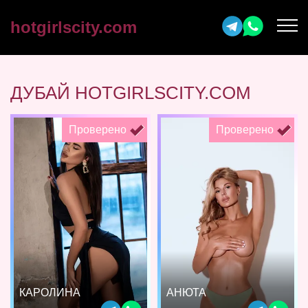
hotgirlscity.com
ДУБАЙ HOTGIRLSCITY.COM
Проверено
Проверено
КАРОЛИНА
АНЮТА