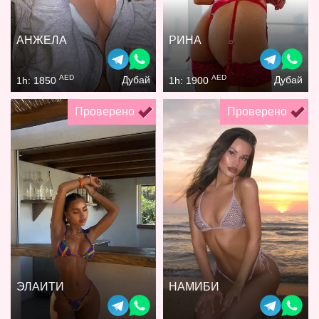
АНЖЕЛА
РИНА
AED
AED
Дубай
Дубай
1h: 1850
1h: 1900
Проверено
Проверено
ЭЛАИТИ
НАМИБИ