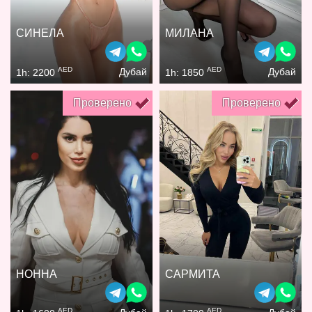
СИНЕЛА
МИЛАНА
AED
AED
Дубай
Дубай
1h: 2200
1h: 1850
Проверено
Проверено
НОННА
САРМИТА
AED
AED