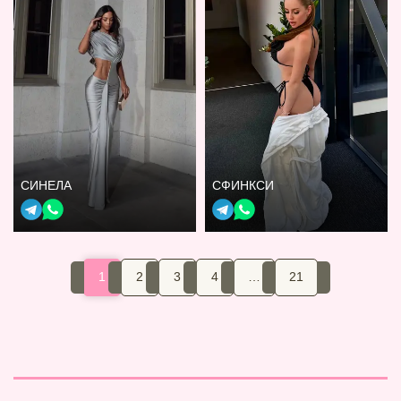
СИНЕЛА
СФИНКСИ
1
2
3
4
…
21