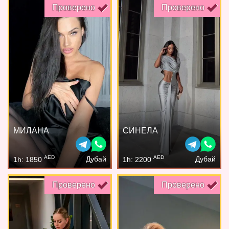
Проверено
Проверено
МИЛАНА
СИНЕЛА
AED
AED
Дубай
Дубай
1h: 1850
1h: 2200
Проверено
Проверено