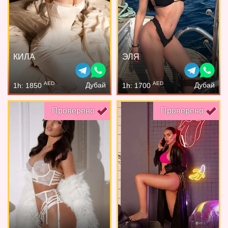
КИЛА
ЭЛЯ
AED
AED
Дубай
Дубай
1h: 1850
1h: 1700
Проверено
Проверено