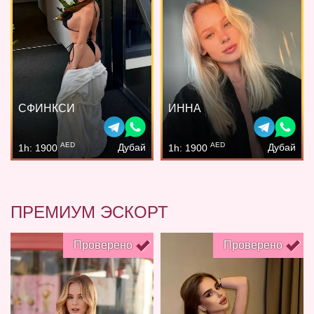
СФИНКСИ
ИННА
AED
AED
Дубай
Дубай
1h: 1900
1h: 1900
ПРЕМИУМ ЭСКОРТ
Проверено
Проверено