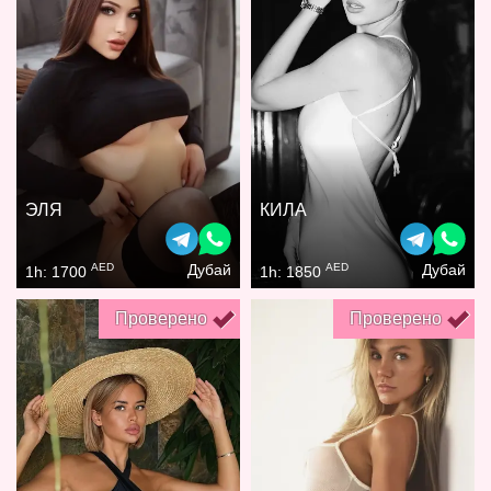
ЭЛЯ
КИЛА
AED
AED
Дубай
Дубай
1h: 1700
1h: 1850
Проверено
Проверено