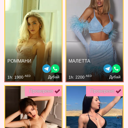
РОММАНИ
МАЛЕТТА
AED
AED
Дубай
Дубай
1h: 1900
1h: 2200
Проверено
Проверено