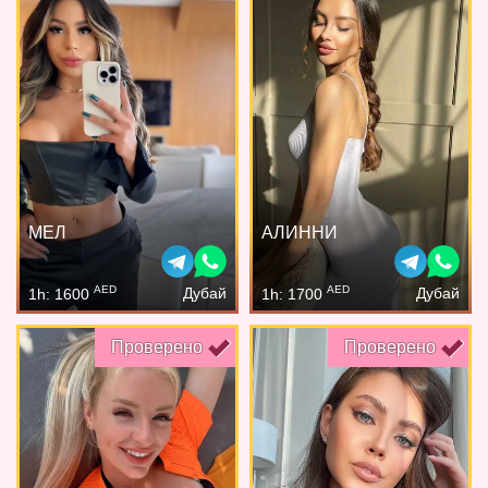
МЕЛ
АЛИННИ
AED
AED
Дубай
Дубай
1h: 1600
1h: 1700
Проверено
Проверено