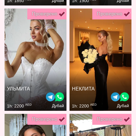
Дубай
Дубай
1h: 1850
1h: 1900
Проверено
Проверено
УЛЬМИТА
НЕКЛИТА
AED
AED
Дубай
Дубай
1h: 2200
1h: 2200
Проверено
Проверено