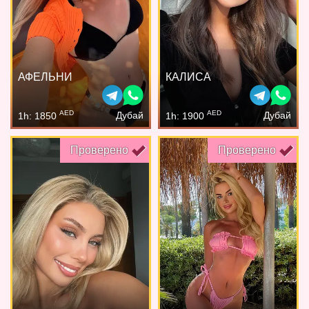
АФЕЛЬНИ
КАЛИСА
AED
AED
Дубай
Дубай
1h: 1850
1h: 1900
Проверено
Проверено