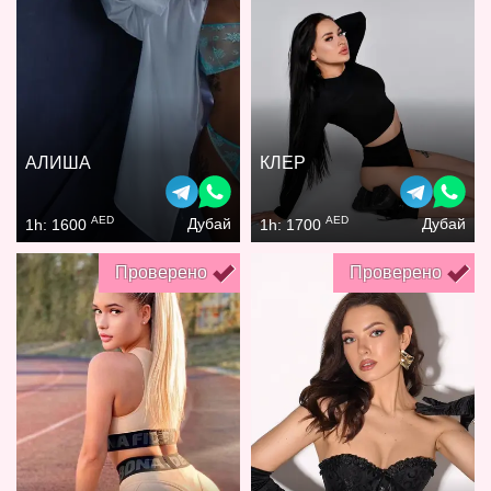
АЛИША
КЛЕР
AED
AED
Дубай
Дубай
1h: 1600
1h: 1700
Проверено
Проверено