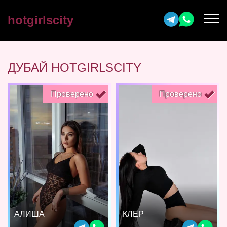
hotgirlscity
ДУБАЙ HOTGIRLSCITY
Проверено
Проверено
АЛИША
КЛЕР