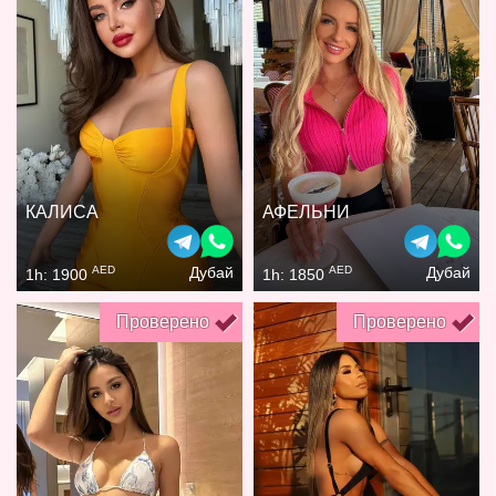
КАЛИСА
АФЕЛЬНИ
AED
AED
Дубай
Дубай
1h: 1900
1h: 1850
Проверено
Проверено