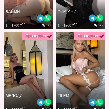
ДАЙМИ
ФЕРТАНИ
AED
AED
Дубай
Дубай
1h: 1700
1h: 1900
Проверено
Проверено
МЕЛОДИ
FILEM
AED
AED