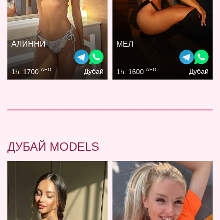
АЛИННИ
МЕЛ
AED
AED
Дубай
Дубай
1h: 1700
1h: 1600
ДУБАЙ MODELS