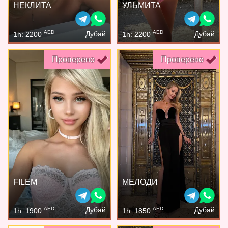
НЕКЛИТА
УЛЬМИТА
AED
AED
Дубай
Дубай
1h: 2200
1h: 2200
Проверено
Проверено
FILEM
МЕЛОДИ
AED
AED
Дубай
Дубай
1h: 1900
1h: 1850