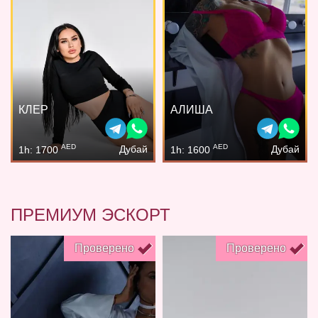
КЛЕР
АЛИША
AED
AED
Дубай
Дубай
1h: 1700
1h: 1600
ПРЕМИУМ ЭСКОРТ
Проверено
Проверено