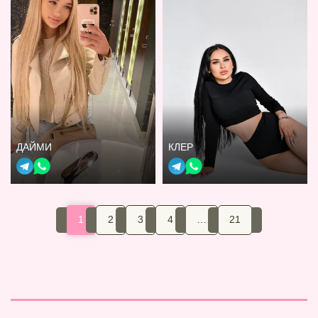
ДАЙМИ
КЛЕР
1
2
3
4
…
21