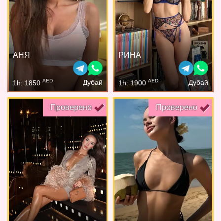
АНЯ
РИНА
AED
AED
Дубай
Дубай
1h: 1850
1h: 1900
Проверено
Проверено