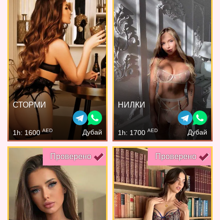
СТОРМИ
НИЛКИ
AED
AED
Дубай
Дубай
1h: 1600
1h: 1700
Проверено
Проверено