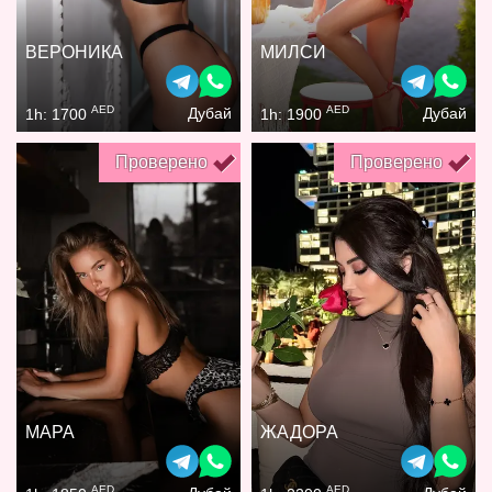
ВЕРОНИКА
МИЛСИ
AED
AED
Дубай
Дубай
1h: 1700
1h: 1900
Проверено
Проверено
МАРА
ЖАДОРА
AED
AED