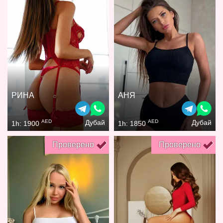
РИНА
АНЯ
AED
AED
Дубай
Дубай
1h: 1900
1h: 1850
Проверено
Проверено