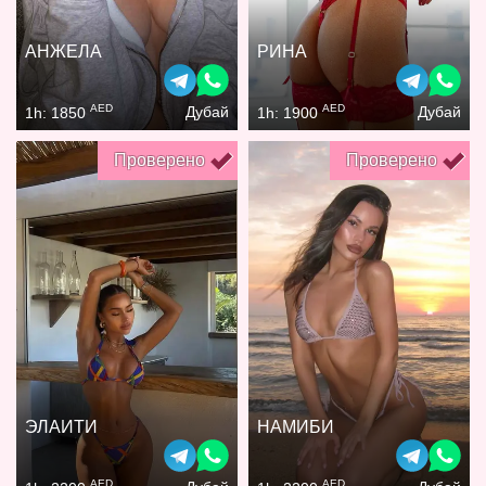
АНЖЕЛА
РИНА
AED
AED
Дубай
Дубай
1h: 1850
1h: 1900
Проверено
Проверено
ЭЛАИТИ
НАМИБИ
AED
AED