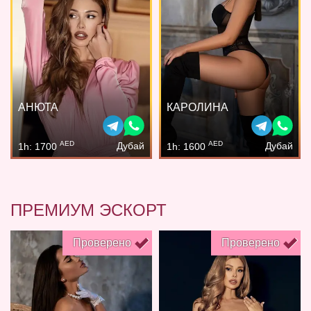
АНЮТА
КАРОЛИНА
AED
AED
Дубай
Дубай
1h: 1700
1h: 1600
ПРЕМИУМ ЭСКОРТ
Проверено
Проверено