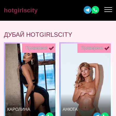
hotgirlscity
ДУБАЙ HOTGIRLSCITY
Проверено
Проверено
КАРОЛИНА
АНЮТА