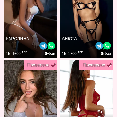
КАРОЛИНА
АНЮТА
AED
AED
Дубай
Дубай
1h: 1600
1h: 1700
Проверено
Проверено