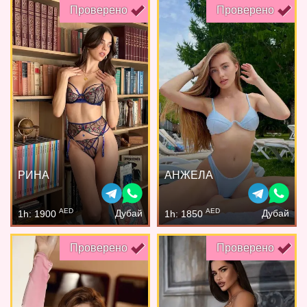
Проверено
Проверено
РИНА
АНЖЕЛА
AED
AED
Дубай
Дубай
1h: 1900
1h: 1850
Проверено
Проверено