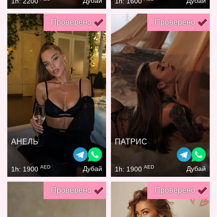
Дубай
Дубай
1h: 2200
1h: 1600
Проверено
Проверено
АНЕЛЬ
ПАТРИС
AED
AED
Дубай
Дубай
1h: 1900
1h: 1900
Проверено
Проверено