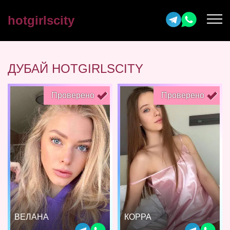
hotgirlscity
ДУБАЙ HOTGIRLSCITY
Проверено
Проверено
ВЕЛАНА
КОРРА