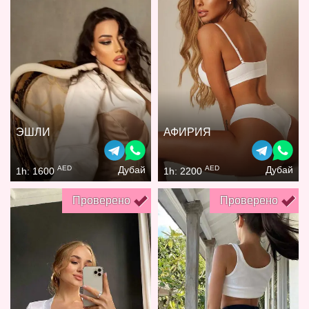
ЭШЛИ
АФИРИЯ
AED
AED
Дубай
Дубай
1h: 1600
1h: 2200
Проверено
Проверено