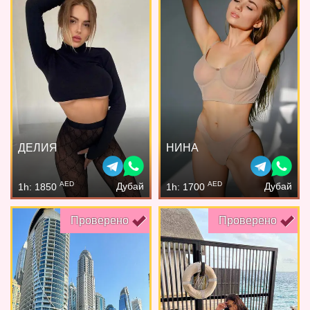
ДЕЛИЯ
НИНА
AED
AED
Дубай
Дубай
1h: 1850
1h: 1700
Проверено
Проверено