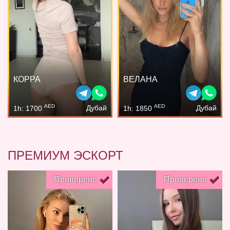
КОРРА
ВЕЛАНА
AED
AED
Дубай
Дубай
1h: 1700
1h: 1850
ПРЕМИУМ ЭСКОРТ
Проверено
Проверено