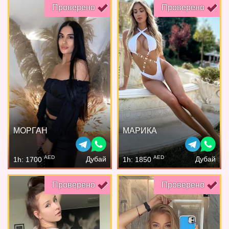
Проверено
Проверено
МОРГАН
МАРИКА
AED
AED
Дубай
Дубай
1h: 1700
1h: 1850
Проверено
Проверено