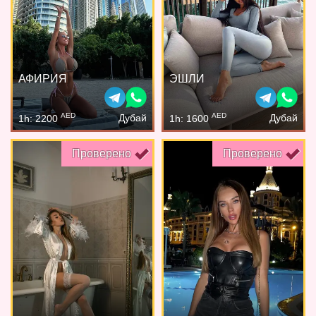
АФИРИЯ
ЭШЛИ
AED
AED
Дубай
Дубай
1h: 2200
1h: 1600
Проверено
Проверено