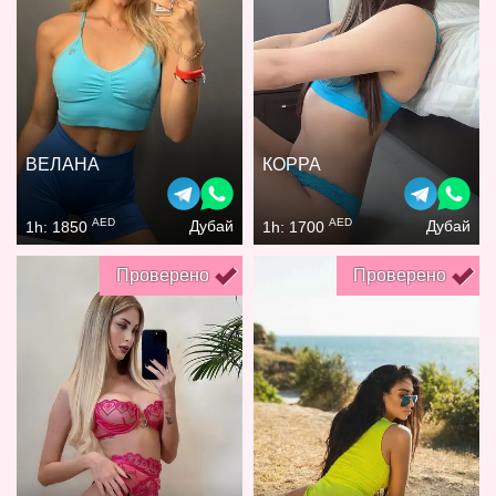
ВЕЛАНА
КОРРА
AED
AED
Дубай
Дубай
1h: 1850
1h: 1700
Проверено
Проверено