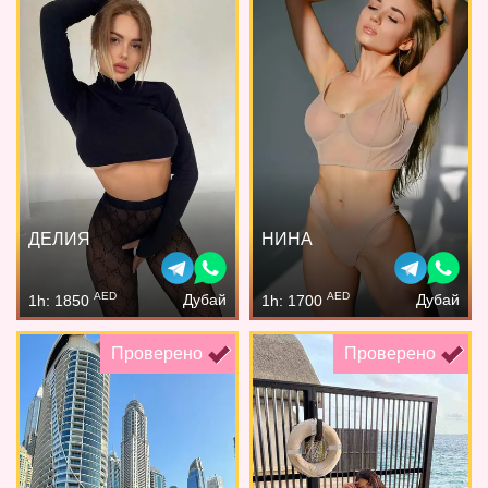
ДЕЛИЯ
НИНА
AED
AED
Дубай
Дубай
1h: 1850
1h: 1700
Проверено
Проверено