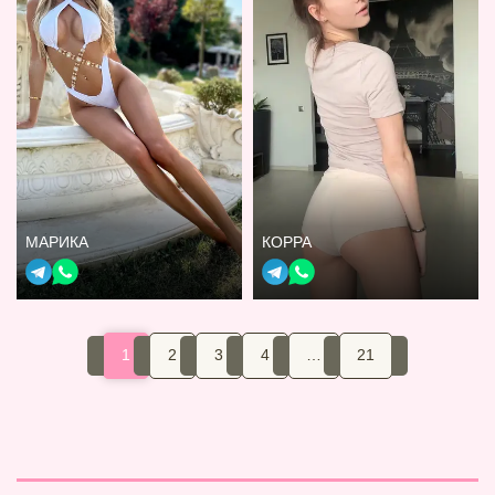
МАРИКА
КОРРА
1
2
3
4
…
21