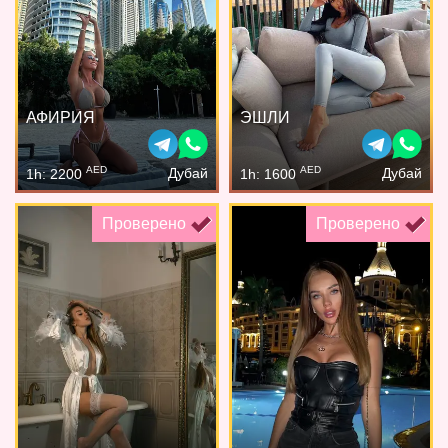
АФИРИЯ
ЭШЛИ
AED
AED
Дубай
Дубай
1h: 2200
1h: 1600
Проверено
Проверено