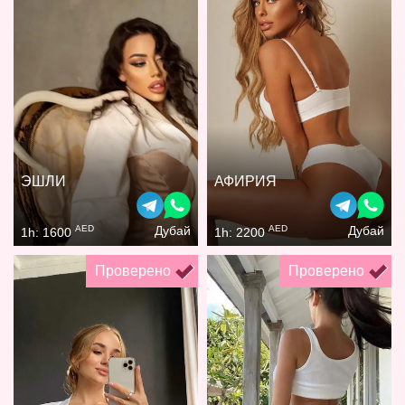
ЭШЛИ
АФИРИЯ
AED
AED
Дубай
Дубай
1h: 1600
1h: 2200
Проверено
Проверено