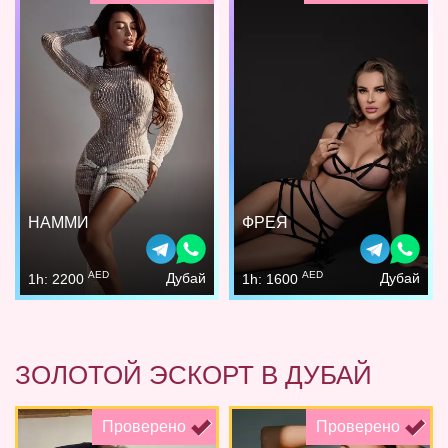
НАММИ
ФРЕЯ
AED
AED
Дубай
Дубай
1h: 2200
1h: 1600
ЗОЛОТОЙ ЭСКОРТ В ДУБАЙ
Проверено
Проверено