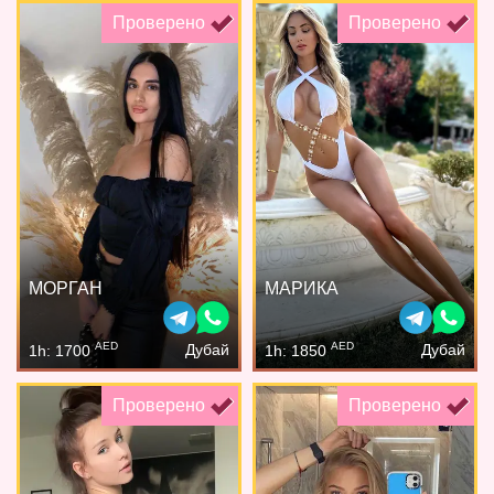
Проверено
Проверено
МОРГАН
МАРИКА
AED
AED
Дубай
Дубай
1h: 1700
1h: 1850
Проверено
Проверено