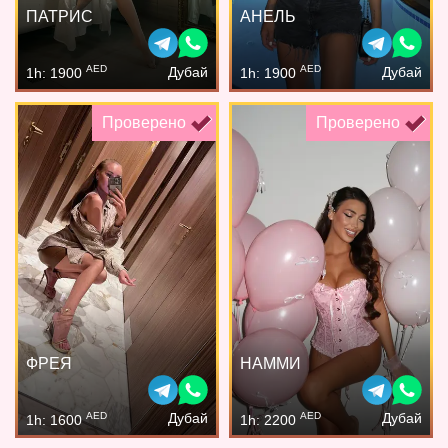
ПАТРИС
АНЕЛЬ
AED
AED
Дубай
Дубай
1h: 1900
1h: 1900
Проверено
Проверено
ФРЕЯ
НАММИ
AED
AED
Дубай
Дубай
1h: 1600
1h: 2200