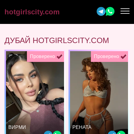
hotgirlscity.com
ДУБАЙ HOTGIRLSCITY.COM
Проверено
Проверено
ВИРМИ
РЕНАТА