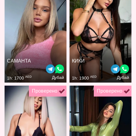
САМАНТА
КИКИ
AED
AED
Дубай
Дубай
1h: 1700
1h: 1900
Проверено
Проверено