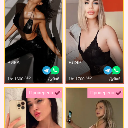
ВИКА
БЛЭР
AED
AED
Дубай
Дубай
1h: 1600
1h: 1700
Проверено
Проверено