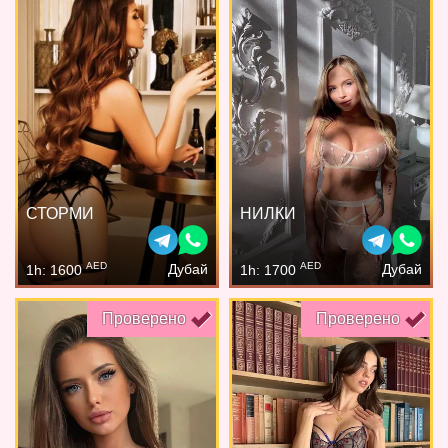
СТОРМИ
НИЛКИ
AED
AED
Дубай
Дубай
1h: 1600
1h: 1700
Проверено
Проверено