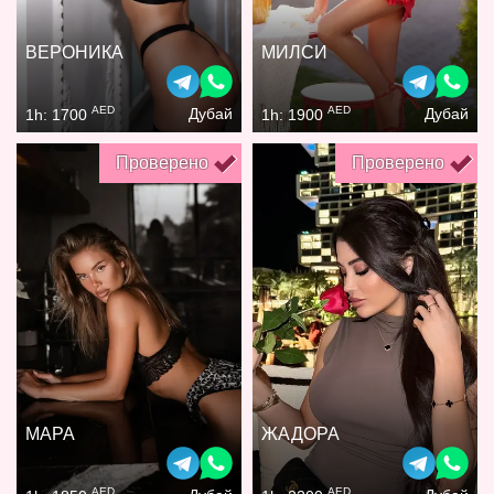
ВЕРОНИКА
МИЛСИ
AED
AED
Дубай
Дубай
1h: 1700
1h: 1900
Проверено
Проверено
МАРА
ЖАДОРА
AED
AED