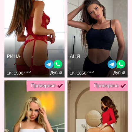
РИНА
АНЯ
AED
AED
Дубай
Дубай
1h: 1900
1h: 1850
Проверено
Проверено