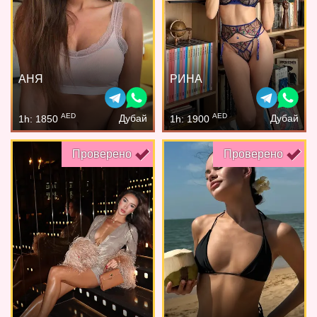
АНЯ
РИНА
AED
AED
Дубай
Дубай
1h: 1850
1h: 1900
Проверено
Проверено