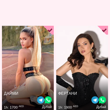
ДАЙМИ
ФЕРТАНИ
AED
AED
Дубай
Дубай
1h: 1700
1h: 1900