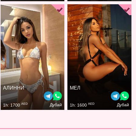
АЛИННИ
МЕЛ
AED
AED
Дубай
Дубай
1h: 1700
1h: 1600