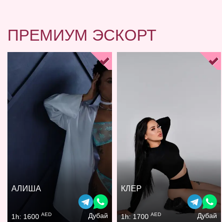
ПРЕМИУМ ЭСКОРТ
АЛИША
КЛЕР
AED
AED
Дубай
Дубай
1h: 1600
1h: 1700