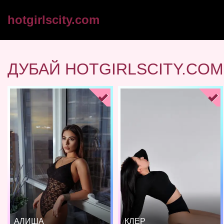
hotgirlscity.com
ДУБАЙ HOTGIRLSCITY.COM
АЛИША
КЛЕР