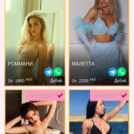
РОММАНИ
МАЛЕТТА
AED
AED
Дубай
Дубай
1h: 1900
1h: 2200
Проверено
Проверено