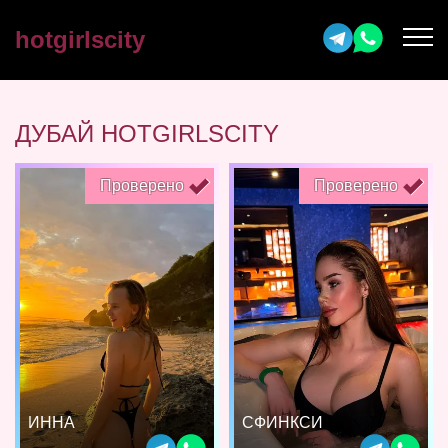
hotgirlscity
ДУБАЙ HOTGIRLSCITY
Проверено
Проверено
ИННА
СФИНКСИ