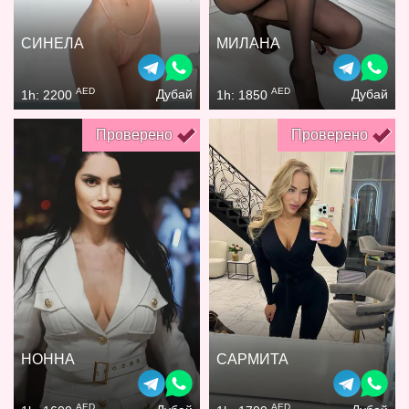
СИНЕЛА
МИЛАНА
AED
AED
Дубай
Дубай
1h: 2200
1h: 1850
Проверено
Проверено
НОННА
САРМИТА
AED
AED