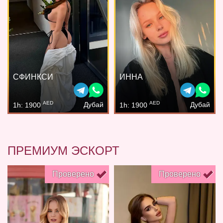
СФИНКСИ
ИННА
AED
AED
Дубай
Дубай
1h: 1900
1h: 1900
ПРЕМИУМ ЭСКОРТ
Проверено
Проверено