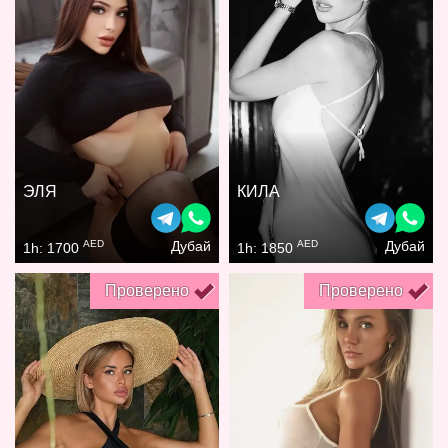
ЭЛЯ
КИЛА
AED
AED
Дубай
Дубай
1h: 1700
1h: 1850
Проверено
Проверено