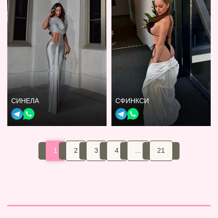
СИНЕЛА
СФИНКСИ
1
2
3
4
…
21