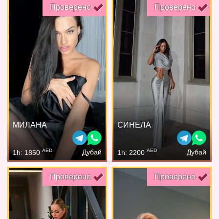
Проверено
Проверено
МИЛАНА
СИНЕЛА
AED
AED
Дубай
Дубай
1h: 1850
1h: 2200
Проверено
Проверено