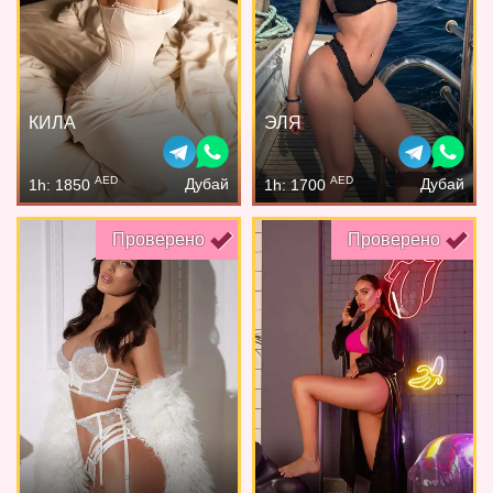
КИЛА
ЭЛЯ
AED
AED
Дубай
Дубай
1h: 1850
1h: 1700
Проверено
Проверено