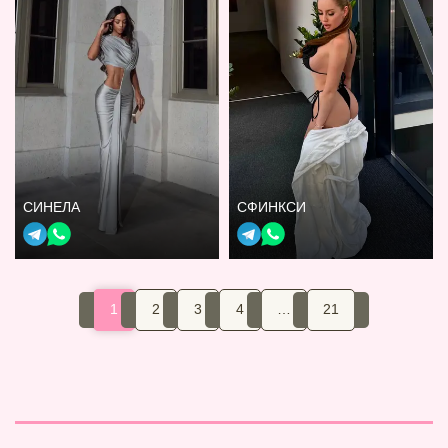
СИНЕЛА
СФИНКСИ
1
2
3
4
…
21