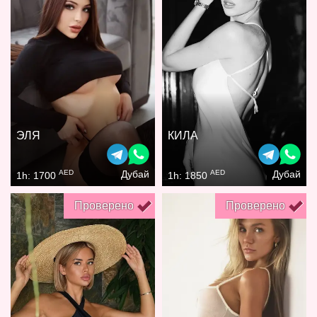
ЭЛЯ
КИЛА
AED
AED
Дубай
Дубай
1h: 1700
1h: 1850
Проверено
Проверено