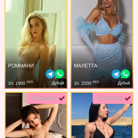
РОММАНИ
МАЛЕТТА
AED
AED
Дубай
Дубай
1h: 1900
1h: 2200
Проверено
Проверено