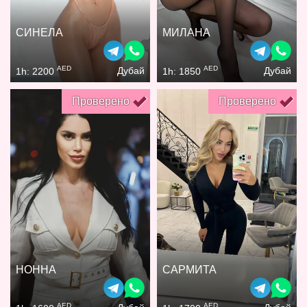
СИНЕЛА
МИЛАНА
AED
AED
Дубай
Дубай
1h: 2200
1h: 1850
Проверено
Проверено
НОННА
САРМИТА
AED
AED