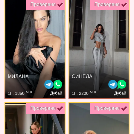
Проверено
Проверено
МИЛАНА
СИНЕЛА
AED
AED
Дубай
Дубай
1h: 1850
1h: 2200
Проверено
Проверено