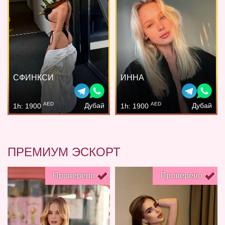
СФИНКСИ
ИННА
AED
AED
Дубай
Дубай
1h: 1900
1h: 1900
ПРЕМИУМ ЭСКОРТ
Проверено
Проверено