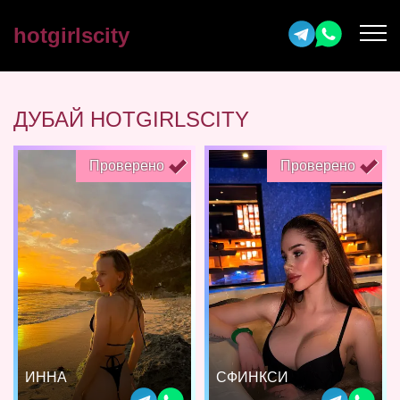
hotgirlscity
ДУБАЙ HOTGIRLSCITY
Проверено
Проверено
ИННА
СФИНКСИ