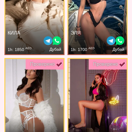
КИЛА
ЭЛЯ
AED
AED
Дубай
Дубай
1h: 1850
1h: 1700
Проверено
Проверено