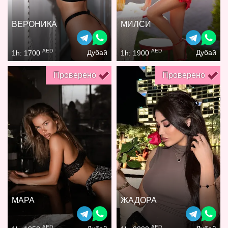
ВЕРОНИКА
МИЛСИ
AED
AED
Дубай
Дубай
1h: 1700
1h: 1900
Проверено
Проверено
МАРА
ЖАДОРА
AED
AED