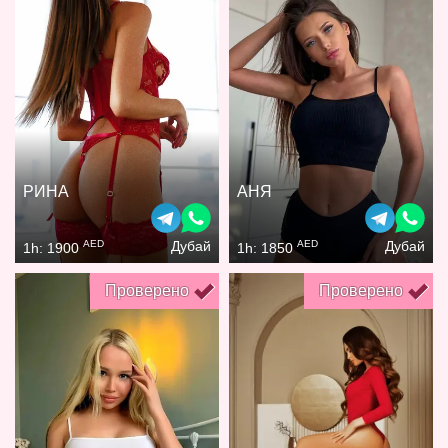
РИНА
АНЯ
AED
AED
Дубай
Дубай
1h: 1900
1h: 1850
Проверено
Проверено