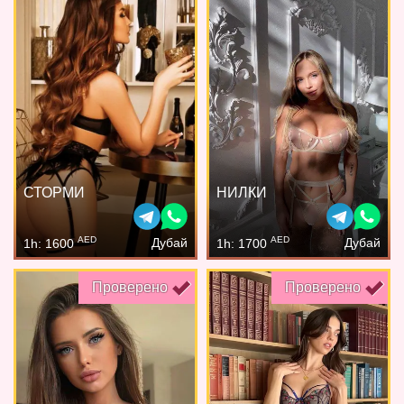
СТОРМИ
НИЛКИ
AED
AED
Дубай
Дубай
1h: 1600
1h: 1700
Проверено
Проверено