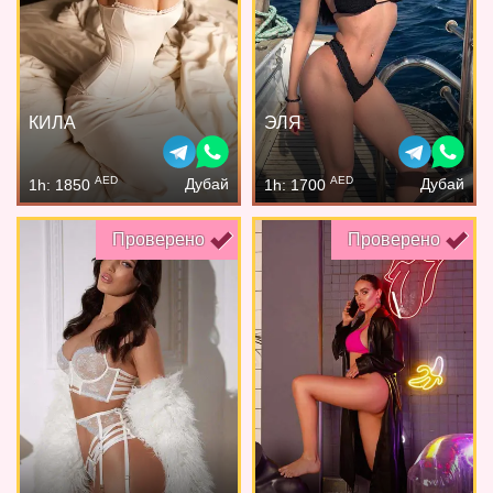
КИЛА
ЭЛЯ
AED
AED
Дубай
Дубай
1h: 1850
1h: 1700
Проверено
Проверено