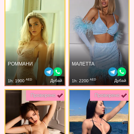
РОММАНИ
МАЛЕТТА
AED
AED
Дубай
Дубай
1h: 1900
1h: 2200
Проверено
Проверено