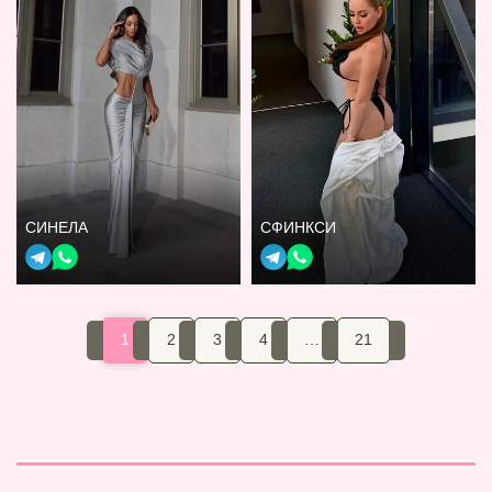
СИНЕЛА
СФИНКСИ
1
2
3
4
…
21