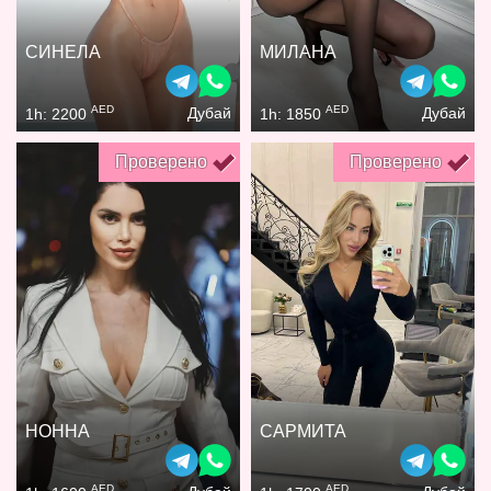
СИНЕЛА
МИЛАНА
AED
AED
Дубай
Дубай
1h: 2200
1h: 1850
Проверено
Проверено
НОННА
САРМИТА
AED
AED