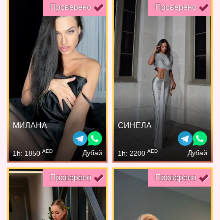
Проверено
Проверено
МИЛАНА
СИНЕЛА
AED
AED
Дубай
Дубай
1h: 1850
1h: 2200
Проверено
Проверено