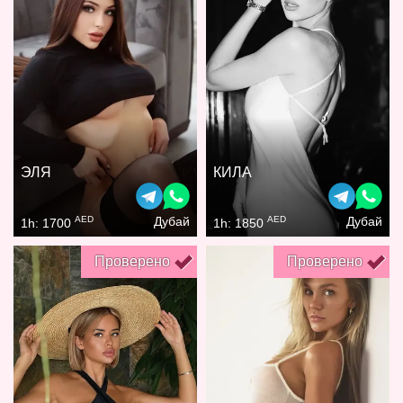
ЭЛЯ
КИЛА
AED
AED
Дубай
Дубай
1h: 1700
1h: 1850
Проверено
Проверено