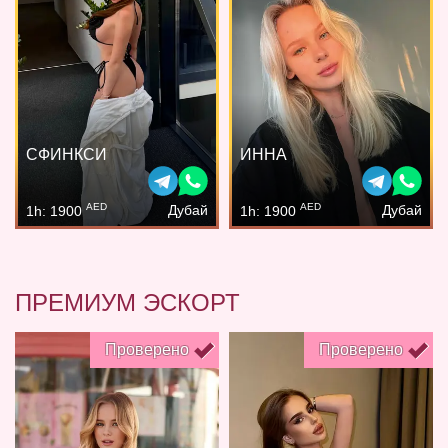
СФИНКСИ
ИННА
AED
AED
Дубай
Дубай
1h: 1900
1h: 1900
ПРЕМИУМ ЭСКОРТ
Проверено
Проверено