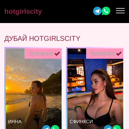
hotgirlscity
ДУБАЙ HOTGIRLSCITY
Проверено
Проверено
ИННА
СФИНКСИ