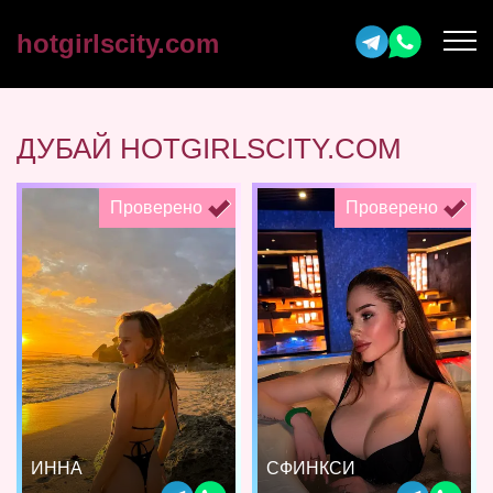
hotgirlscity.com
ДУБАЙ HOTGIRLSCITY.COM
Проверено
Проверено
ИННА
СФИНКСИ