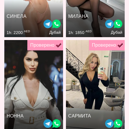
СИНЕЛА
МИЛАНА
AED
AED
Дубай
Дубай
1h: 2200
1h: 1850
Проверено
Проверено
НОННА
САРМИТА