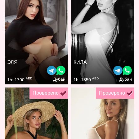
ЭЛЯ
КИЛА
AED
AED
Дубай
Дубай
1h: 1700
1h: 1850
Проверено
Проверено