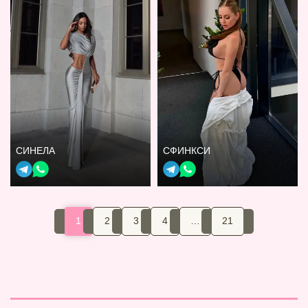
СИНЕЛА
СФИНКСИ
1
2
3
4
…
21