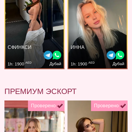
СФИНКСИ
ИННА
AED
AED
Дубай
Дубай
1h: 1900
1h: 1900
ПРЕМИУМ ЭСКОРТ
Проверено
Проверено