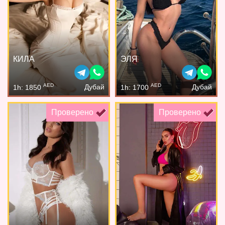
КИЛА
ЭЛЯ
AED
AED
Дубай
Дубай
1h: 1850
1h: 1700
Проверено
Проверено