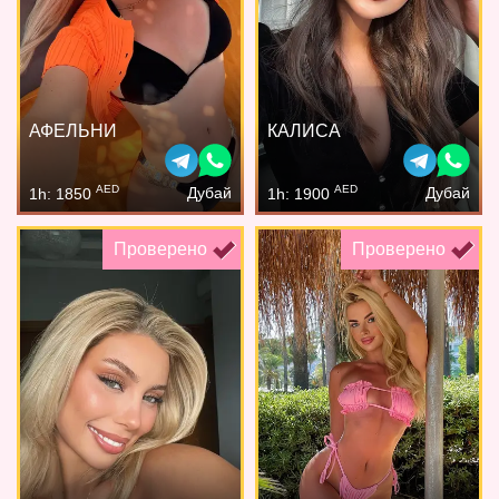
АФЕЛЬНИ
КАЛИСА
AED
AED
Дубай
Дубай
1h: 1850
1h: 1900
Проверено
Проверено