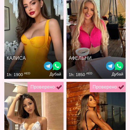
КАЛИСА
АФЕЛЬНИ
AED
AED
Дубай
Дубай
1h: 1900
1h: 1850
Проверено
Проверено