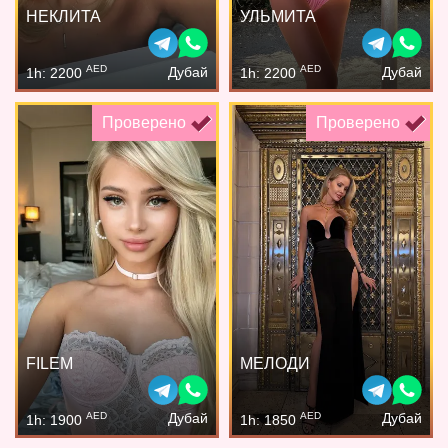
НЕКЛИТА
УЛЬМИТА
AED
AED
Дубай
Дубай
1h: 2200
1h: 2200
Проверено
Проверено
FILEM
МЕЛОДИ
AED
AED
Дубай
Дубай
1h: 1900
1h: 1850