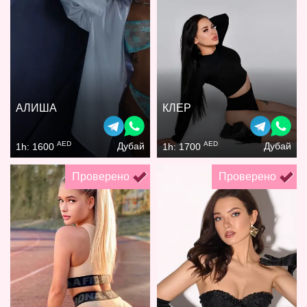
АЛИША
КЛЕР
AED
AED
Дубай
Дубай
1h: 1600
1h: 1700
Проверено
Проверено