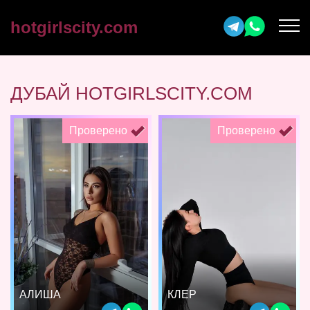
hotgirlscity.com
ДУБАЙ HOTGIRLSCITY.COM
Проверено
Проверено
АЛИША
КЛЕР