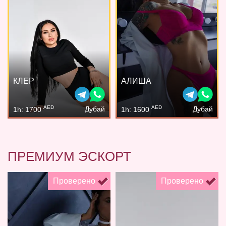
КЛЕР
АЛИША
AED
AED
Дубай
Дубай
1h: 1700
1h: 1600
ПРЕМИУМ ЭСКОРТ
Проверено
Проверено