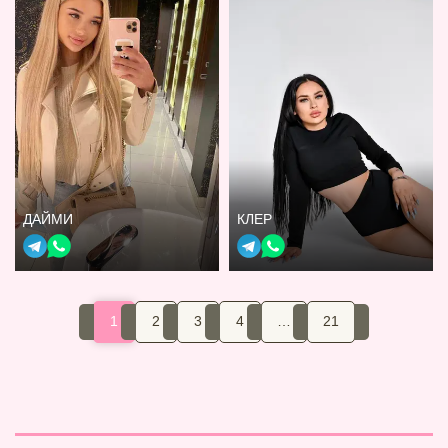
ДАЙМИ
КЛЕР
1
2
3
4
…
21