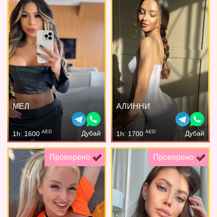
МЕЛ
АЛИННИ
AED
AED
Дубай
Дубай
1h: 1600
1h: 1700
Проверено
Проверено