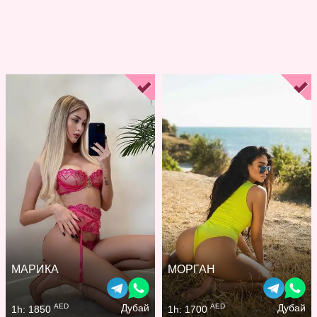
МАРИКА
МОРГАН
AED
AED
Дубай
Дубай
1h: 1850
1h: 1700