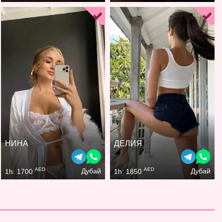
НИНА
ДЕЛИЯ
AED
AED
Дубай
Дубай
1h: 1700
1h: 1850