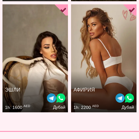
ЭШЛИ
АФИРИЯ
AED
AED
Дубай
Дубай
1h: 1600
1h: 2200