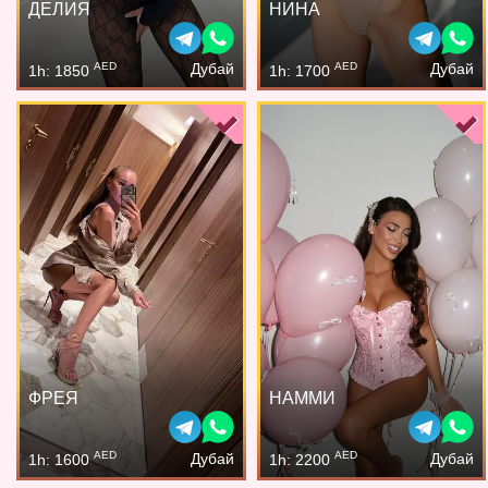
ДЕЛИЯ
НИНА
AED
AED
Дубай
Дубай
1h: 1850
1h: 1700
ФРЕЯ
НАММИ
AED
AED
Дубай
Дубай
1h: 1600
1h: 2200