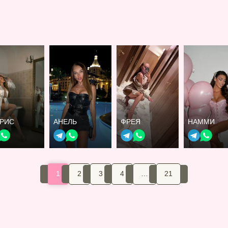
ТРИС
АНЕЛЬ
ФРЕЯ
НАММИ
1
2
3
4
…
21