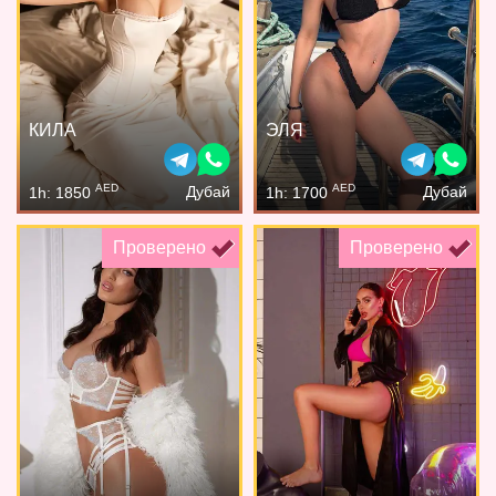
КИЛА
ЭЛЯ
AED
AED
Дубай
Дубай
1h: 1850
1h: 1700
Проверено
Проверено