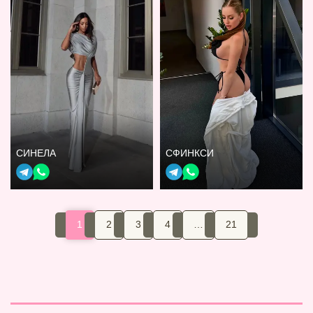
СИНЕЛА
СФИНКСИ
1
2
3
4
…
21