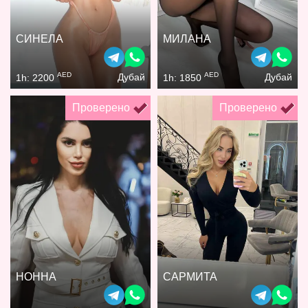
СИНЕЛА
МИЛАНА
AED
AED
Дубай
Дубай
1h: 2200
1h: 1850
Проверено
Проверено
НОННА
САРМИТА