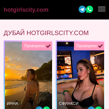
hotgirlscity.com
ДУБАЙ HOTGIRLSCITY.COM
Проверено
Проверено
ИННА
СФИНКСИ