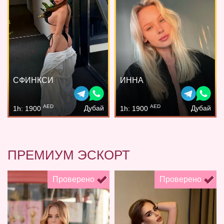
СФИНКСИ
ИННА
AED
AED
Дубай
Дубай
1h: 1900
1h: 1900
ПРЕМИУМ ЭСКОРТ
Проверено
Проверено