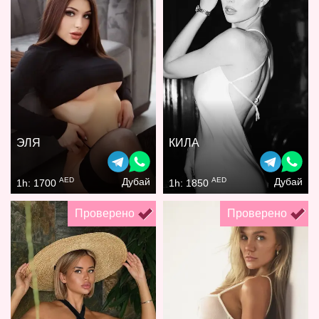
ЭЛЯ
КИЛА
AED
AED
Дубай
Дубай
1h: 1700
1h: 1850
Проверено
Проверено