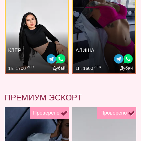
КЛЕР
АЛИША
AED
AED
Дубай
Дубай
1h: 1700
1h: 1600
ПРЕМИУМ ЭСКОРТ
Проверено
Проверено