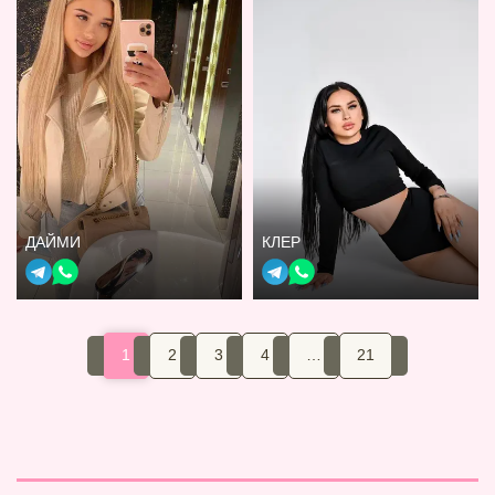
ДАЙМИ
КЛЕР
1
2
3
4
…
21