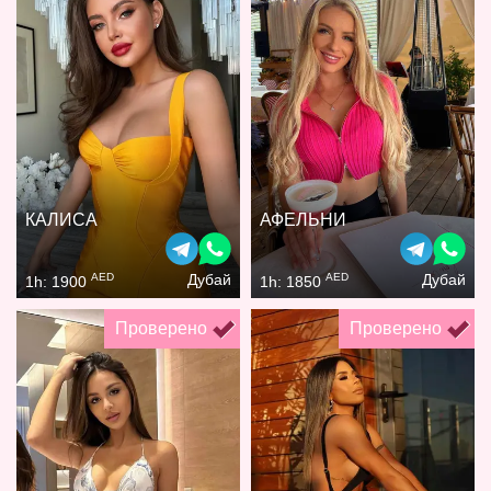
КАЛИСА
АФЕЛЬНИ
AED
AED
Дубай
Дубай
1h: 1900
1h: 1850
Проверено
Проверено