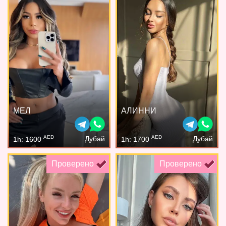
МЕЛ
АЛИННИ
AED
AED
Дубай
Дубай
1h: 1600
1h: 1700
Проверено
Проверено