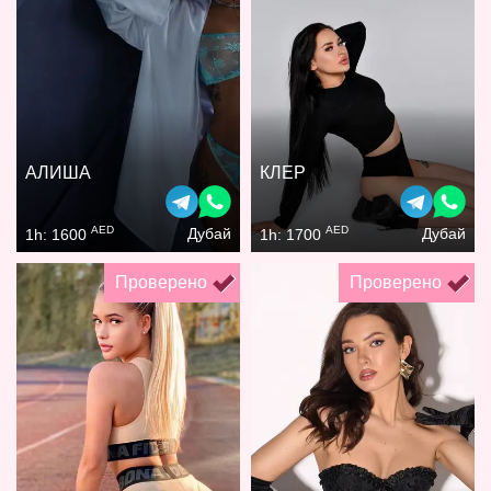
АЛИША
КЛЕР
AED
AED
Дубай
Дубай
1h: 1600
1h: 1700
Проверено
Проверено