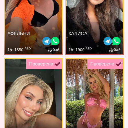
АФЕЛЬНИ
КАЛИСА
AED
AED
Дубай
Дубай
1h: 1850
1h: 1900
Проверено
Проверено