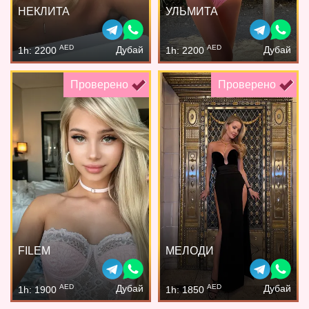
НЕКЛИТА
УЛЬМИТА
AED
AED
Дубай
Дубай
1h: 2200
1h: 2200
Проверено
Проверено
FILEM
МЕЛОДИ
AED
AED
Дубай
Дубай
1h: 1900
1h: 1850