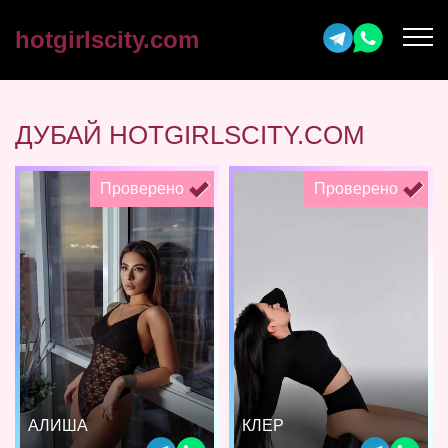
hotgirlscity.com
ДУБАЙ HOTGIRLSCITY.COM
Проверено
Проверено
АЛИША
КЛЕР