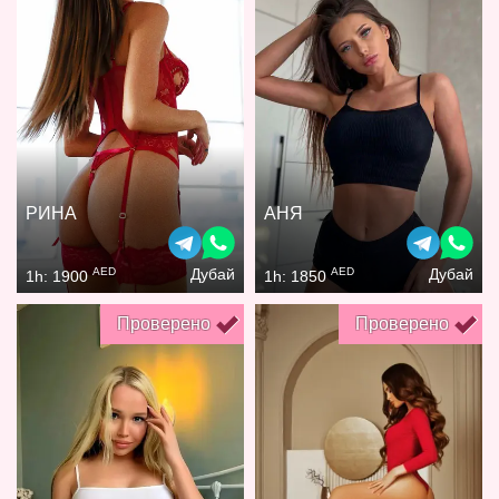
РИНА
АНЯ
AED
AED
Дубай
Дубай
1h: 1900
1h: 1850
Проверено
Проверено