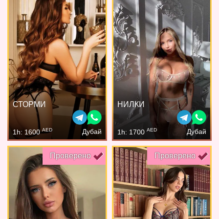
СТОРМИ
НИЛКИ
AED
AED
Дубай
Дубай
1h: 1600
1h: 1700
Проверено
Проверено