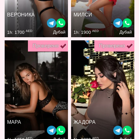
ВЕРОНИКА
МИЛСИ
AED
AED
Дубай
Дубай
1h: 1700
1h: 1900
Проверено
Проверено
МАРА
ЖАДОРА
AED
AED