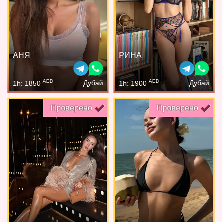
АНЯ
РИНА
AED
AED
Дубай
Дубай
1h: 1850
1h: 1900
Проверено
Проверено