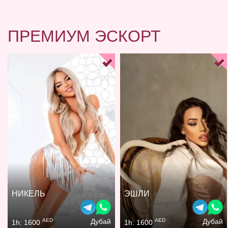
ПРЕМИУМ ЭСКОРТ
НИКЕЛЬ
ЭШЛИ
AED
AED
Дубай
Дубай
1h: 1600
1h: 1600