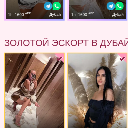
AED
AED
Дубай
Дубай
1h: 1600
1h: 1600
ЗОЛОТОЙ ЭСКОРТ В ДУБА