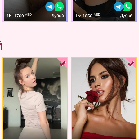
AED
AED
Дубай
Дубай
1h: 1700
1h: 1850
Й