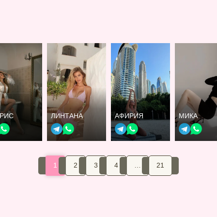
ТРИС
ЛИНТАНА
АФИРИЯ
МИКА
1
2
3
4
…
21