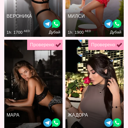
ВЕРОНИКА
МИЛСИ
AED
AED
Дубай
Дубай
1h: 1700
1h: 1900
Проверено
Проверено
МАРА
ЖАДОРА