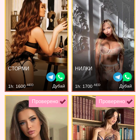
СТОРМИ
НИЛКИ
AED
AED
Дубай
Дубай
1h: 1600
1h: 1700
Проверено
Проверено