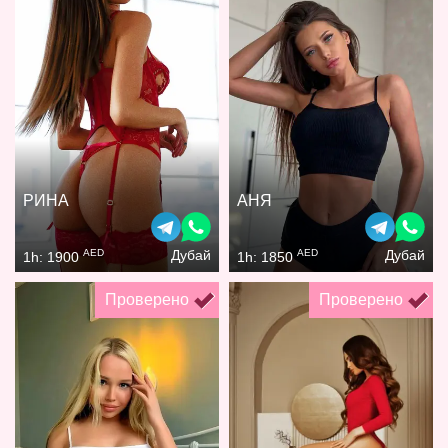
РИНА
АНЯ
AED
AED
Дубай
Дубай
1h: 1900
1h: 1850
Проверено
Проверено