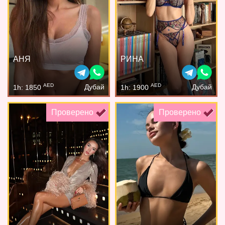
АНЯ
РИНА
AED
AED
Дубай
Дубай
1h: 1850
1h: 1900
Проверено
Проверено