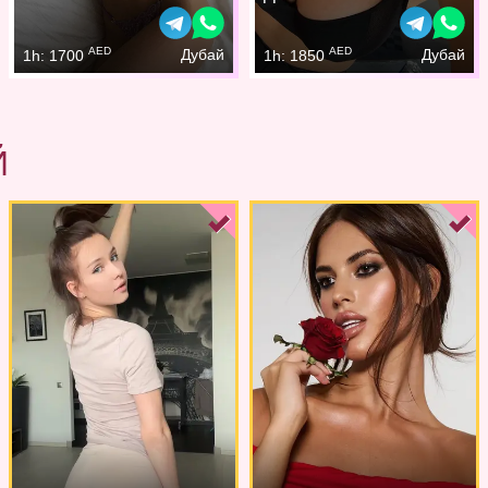
AED
AED
Дубай
Дубай
1h: 1700
1h: 1850
Й