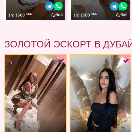
AED
AED
Дубай
Дубай
1h: 1600
1h: 1600
ЗОЛОТОЙ ЭСКОРТ В ДУБА