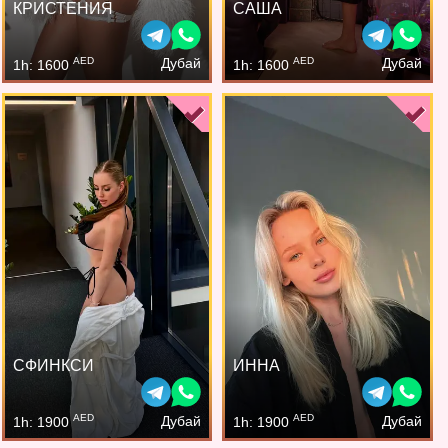
КРИСТЕНИЯ
САША
AED
AED
Дубай
Дубай
1h: 1600
1h: 1600
СФИНКСИ
ИННА
AED
AED
Дубай
Дубай
1h: 1900
1h: 1900