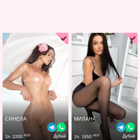
СИНЕЛА
МИЛАНА
AED
AED
Дубай
Дубай
1h: 2200
1h: 1850