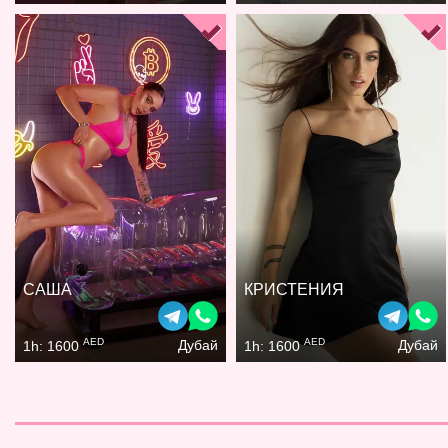
САША
КРИСТЕНИЯ
AED
AED
Дубай
Дубай
1h: 1600
1h: 1600