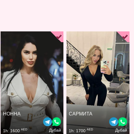
НОННА
САРМИТА
AED
AED
Дубай
Дубай
1h: 1600
1h: 1700