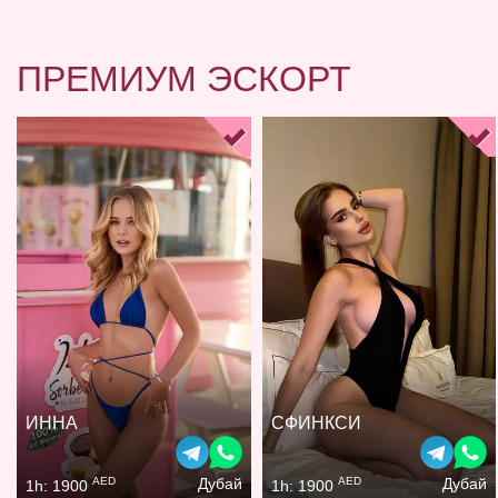
ПРЕМИУМ ЭСКОРТ
ИННА
СФИНКСИ
AED
AED
Дубай
Дубай
1h: 1900
1h: 1900