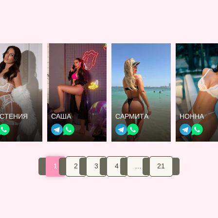
ИСТЕНИЯ
САША
САРМИТА
НОННА
1
2
3
4
…
21