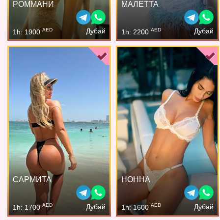
РОММАНИ
МАЛЕТТА
AED
AED
Дубай
Дубай
1h: 1900
1h: 2200
САРМИТА
НОННА
AED
AED
Дубай
Дубай
1h: 1700
1h: 1600