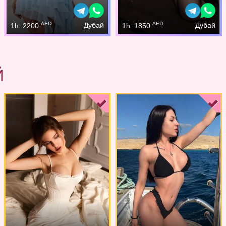
AED
AED
Дубай
Дубай
1h: 2200
1h: 1850
Й