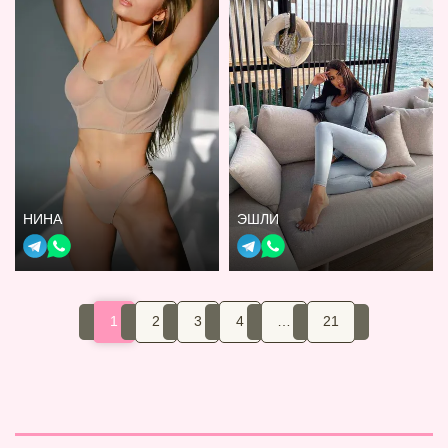
НИНА
ЭШЛИ
1
2
3
4
…
21