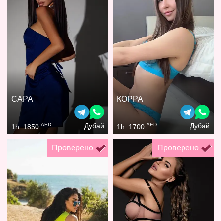
САРА
КОРРА
AED
AED
Дубай
Дубай
1h: 1850
1h: 1700
Проверено
Проверено