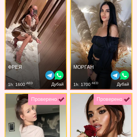
ФРЕЯ
МОРГАН
AED
AED
Дубай
Дубай
1h: 1600
1h: 1700
Проверено
Проверено