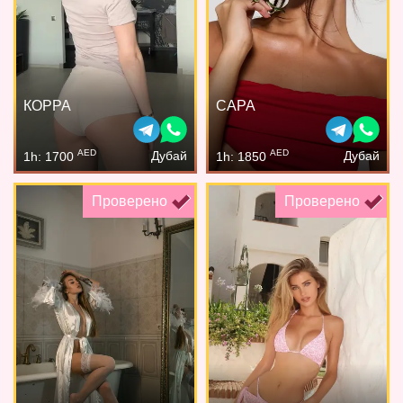
КОРРА
САРА
AED
AED
Дубай
Дубай
1h: 1700
1h: 1850
Проверено
Проверено