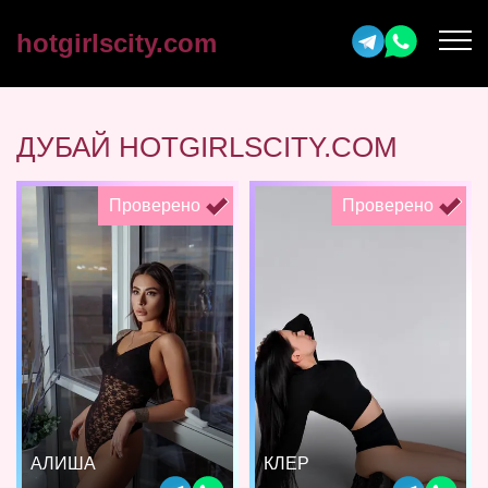
hotgirlscity.com
ДУБАЙ HOTGIRLSCITY.COM
Проверено
Проверено
АЛИША
КЛЕР