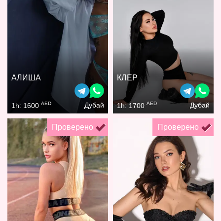
АЛИША
КЛЕР
AED
AED
Дубай
Дубай
1h: 1600
1h: 1700
Проверено
Проверено