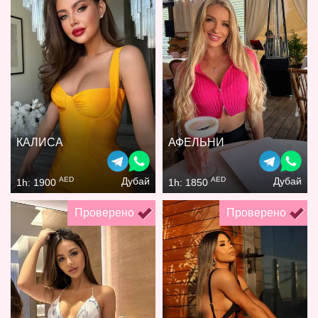
КАЛИСА
АФЕЛЬНИ
AED
AED
Дубай
Дубай
1h: 1900
1h: 1850
Проверено
Проверено