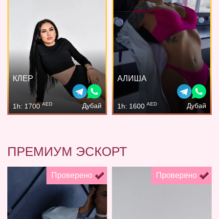
КЛЕР
АЛИША
AED
AED
Дубай
Дубай
1h: 1700
1h: 1600
ПРЕМИУМ ЭСКОРТ
Проверено
Проверено