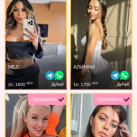
МЕЛ
АЛИННИ
AED
AED
Дубай
Дубай
1h: 1600
1h: 1700
Проверено
Проверено