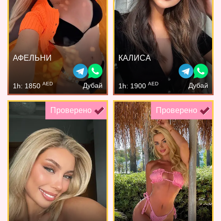
АФЕЛЬНИ
КАЛИСА
AED
AED
Дубай
Дубай
1h: 1850
1h: 1900
Проверено
Проверено