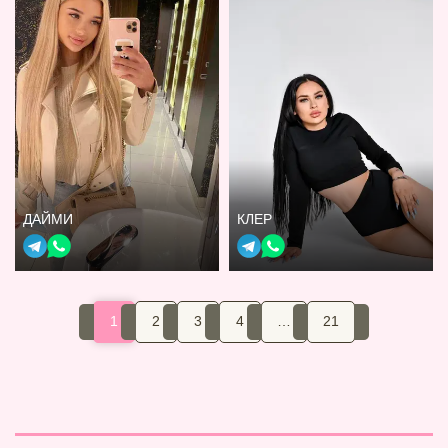
ДАЙМИ
КЛЕР
1
2
3
4
…
21