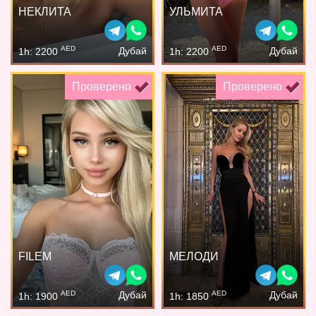
НЕКЛИТА
УЛЬМИТА
AED
AED
Дубай
Дубай
1h: 2200
1h: 2200
Проверено
Проверено
FILEM
МЕЛОДИ
AED
AED
Дубай
Дубай
1h: 1900
1h: 1850