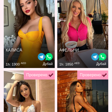
КАЛИСА
АФЕЛЬНИ
AED
AED
Дубай
Дубай
1h: 1900
1h: 1850
Проверено
Проверено