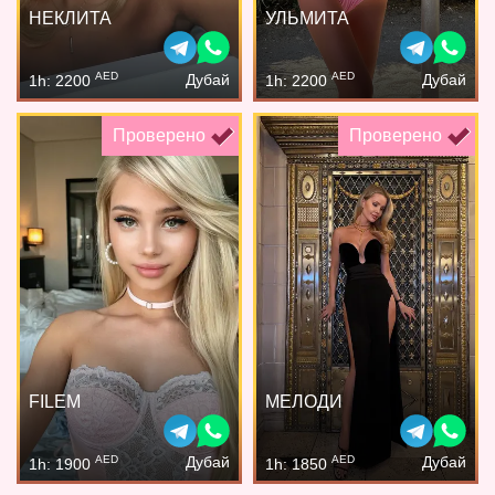
НЕКЛИТА
УЛЬМИТА
AED
AED
Дубай
Дубай
1h: 2200
1h: 2200
Проверено
Проверено
FILEM
МЕЛОДИ
AED
AED
Дубай
Дубай
1h: 1900
1h: 1850