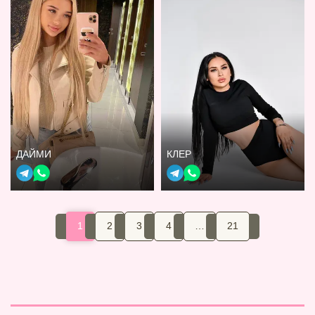
ДАЙМИ
КЛЕР
1
2
3
4
…
21