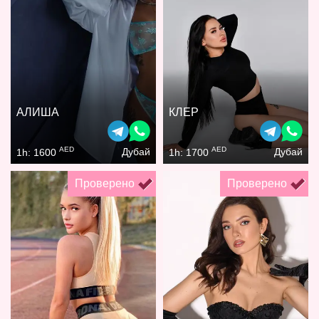
АЛИША
КЛЕР
AED
AED
Дубай
Дубай
1h: 1600
1h: 1700
Проверено
Проверено