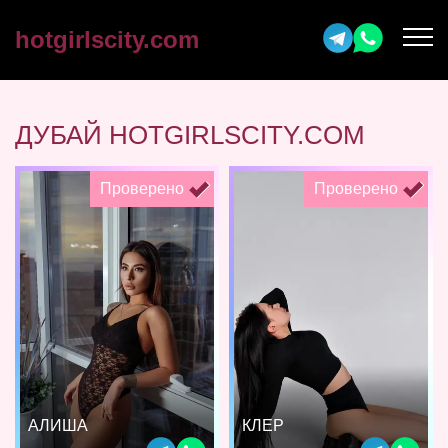
hotgirlscity.com
ДУБАЙ HOTGIRLSCITY.COM
Проверено
Проверено
АЛИША
КЛЕР