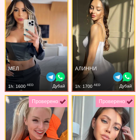
МЕЛ
АЛИННИ
AED
AED
Дубай
Дубай
1h: 1600
1h: 1700
Проверено
Проверено