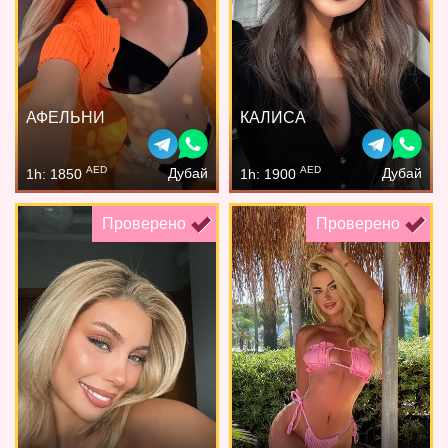
АФЕЛЬНИ
КАЛИСА
AED
AED
Дубай
Дубай
1h: 1850
1h: 1900
Проверено
Проверено