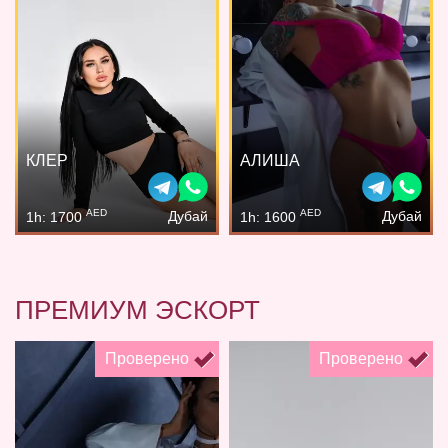
КЛЕР
АЛИША
AED
AED
Дубай
Дубай
1h: 1700
1h: 1600
ПРЕМИУМ ЭСКОРТ
Проверено
Проверено