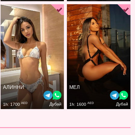
АЛИННИ
МЕЛ
AED
AED
Дубай
Дубай
1h: 1700
1h: 1600