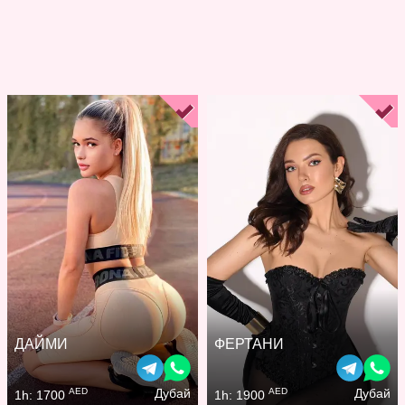
ДАЙМИ
ФЕРТАНИ
AED
AED
Дубай
Дубай
1h: 1700
1h: 1900