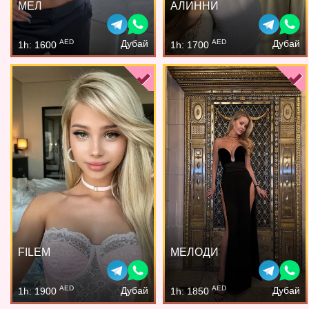
МЕЛ
АЛИННИ
AED
AED
Дубай
Дубай
1h: 1600
1h: 1700
FILEM
МЕЛОДИ
AED
AED
Дубай
Дубай
1h: 1900
1h: 1850