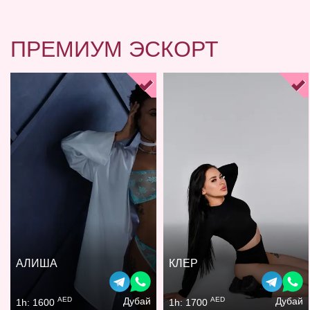
ПРЕМИУМ ЭСКОРТ
АЛИША
КЛЕР
AED
AED
Дубай
Дубай
1h: 1600
1h: 1700