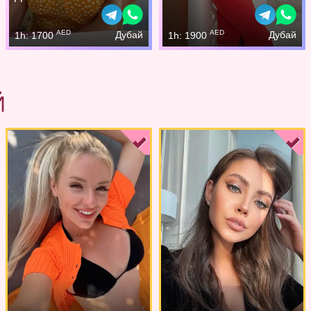
AED
AED
Дубай
Дубай
1h: 1700
1h: 1900
Й