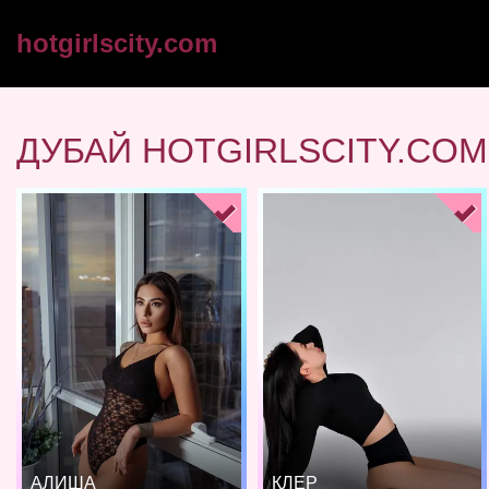
hotgirlscity.com
ДУБАЙ HOTGIRLSCITY.COM
АЛИША
КЛЕР