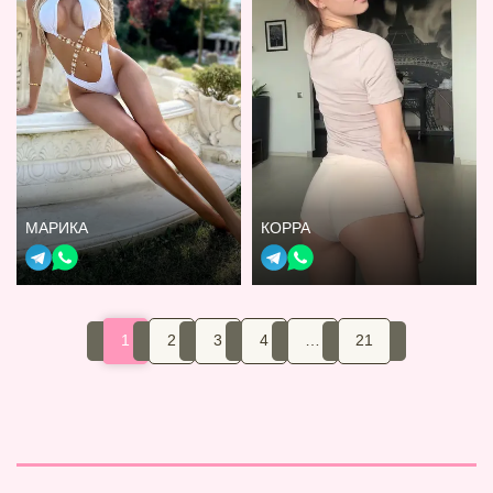
МАРИКА
КОРРА
1
2
3
4
…
21