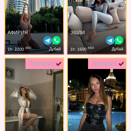
АФИРИЯ
ЭШЛИ
AED
AED
Дубай
Дубай
1h: 2200
1h: 1600
Проверено
Проверено