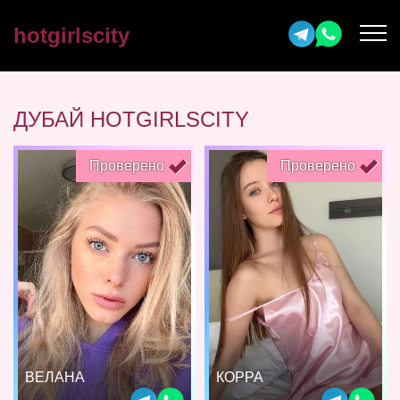
hotgirlscity
ДУБАЙ HOTGIRLSCITY
Проверено
Проверено
ВЕЛАНА
КОРРА