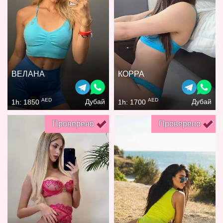
ВЕЛАНА
КОРРА
AED
AED
Дубай
Дубай
1h: 1850
1h: 1700
Проверено
Проверено