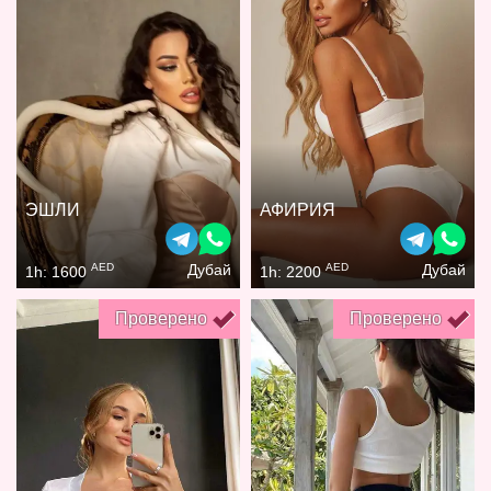
ЭШЛИ
АФИРИЯ
AED
AED
Дубай
Дубай
1h: 1600
1h: 2200
Проверено
Проверено