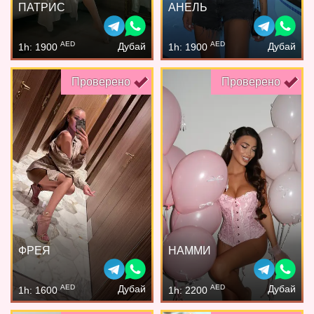
ПАТРИС
АНЕЛЬ
AED
AED
Дубай
Дубай
1h: 1900
1h: 1900
Проверено
Проверено
ФРЕЯ
НАММИ
AED
AED
Дубай
Дубай
1h: 1600
1h: 2200