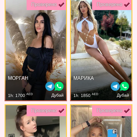
Проверено
Проверено
МОРГАН
МАРИКА
AED
AED
Дубай
Дубай
1h: 1700
1h: 1850
Проверено
Проверено