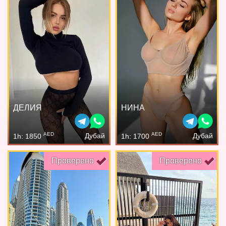
ДЕЛИЯ
НИНА
AED
AED
Дубай
Дубай
1h: 1850
1h: 1700
Проверено
Проверено